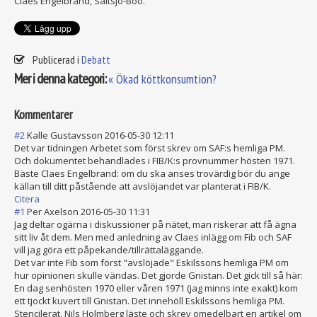
Claes Engelbrand, Saltsjö-Boo.
Publicerad i
Debatt
Mer i denna kategori:
« Ökad köttkonsumtion?
Kommentarer
#2
Kalle Gustavsson
2016-05-30 12:11
Det var tidningen Arbetet som först skrev om SAF:s hemliga PM.
Och dokumentet behandlades i FIB/K:s provnummer hösten 1971.
Bäste Claes Engelbrand: om du ska anses trovärdig bör du ange
källan till ditt påstående att avslöjandet var planterat i FIB/K.
Citera
#1
Per Axelson
2016-05-30 11:31
Jag deltar ogärna i diskussioner på nätet, man riskerar att få ägna
sitt liv åt dem. Men med anledning av Claes inlägg om Fib och SAF
vill jag göra ett påpekande/tillrättaläggande.
Det var inte Fib som först "avslöjade" Eskilssons hemliga PM om
hur opinionen skulle vändas. Det gjorde Gnistan. Det gick till så här:
En dag senhösten 1970 eller våren 1971 (jag minns inte exakt) kom
ett tjockt kuvert till Gnistan. Det innehöll Eskilssons hemliga PM.
Stencilerat. Nils Holmberg läste och skrev omedelbart en artikel om