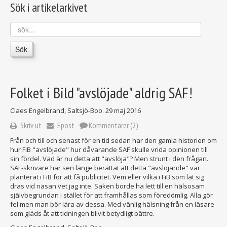
Sök i artikelarkivet
sök...
Sök
Folket i Bild "avslöjade" aldrig SAF!
Claes Engelbrand, Saltsjö-Boo.
29 maj 2016
Skriv ut
Epost
Kommentarer (2)
Från och till och senast för en tid sedan har den gamla historien om
hur FiB "avslöjade" hur dåvarande SAF skulle vrida opinionen till
sin fördel. Vad är nu detta att "avslöja"? Men strunt i den frågan.
SAF-skrivare har sen länge berättat att detta "avslöjande" var
planterat i FiB för att få publicitet. Vem eller vilka i FiB som lät sig
dras vid näsan vet jag inte. Saken borde ha lett till en hälsosam
självbegrundan i stället för att framhållas som föredömlig. Alla gör
fel men man bör lära av dessa. Med vänlig hälsning från en läsare
som gläds åt att tidningen blivit betydligt bättre.