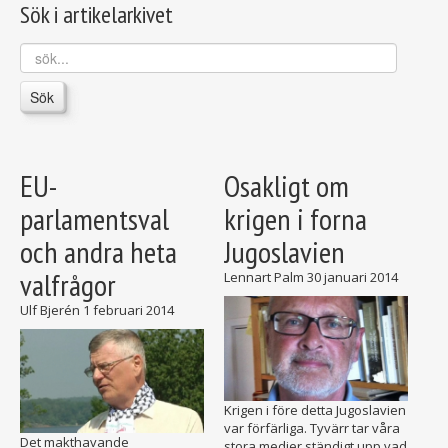
Sök i artikelarkivet
sök...
Sök
EU-
Osakligt om
parlamentsval
krigen i forna
och andra heta
Jugoslavien
valfrågor
Lennart Palm
30 januari 2014
Ulf Bjerén
1 februari 2014
Krigen i före detta Jugoslavien
var förfärliga. Tyvärr tar våra
Det makthavande
stora medier ständigt upp vad