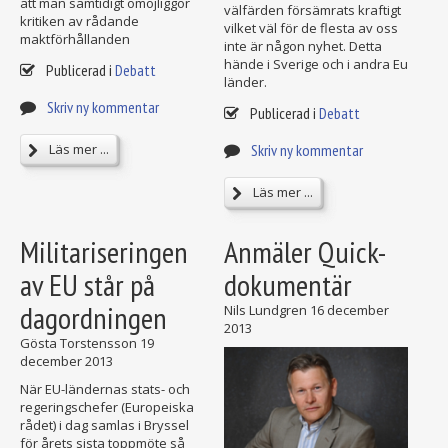
att man samtidigt omöjliggör
välfärden försämrats kraftigt
kritiken av rådande
vilket väl för de flesta av oss
maktförhållanden
inte är någon nyhet. Detta
hände i Sverige och i andra Eu
Publicerad i
Debatt
länder.
Skriv ny kommentar
Publicerad i
Debatt
Skriv ny kommentar
Läs mer ...
Läs mer ...
Militariseringen
Anmäler Quick-
av EU står på
dokumentär
dagordningen
Nils Lundgren
16 december
2013
Gösta Torstensson
19
december 2013
När EU-ländernas stats- och
regeringschefer (Europeiska
rådet) i dag samlas i Bryssel
för årets sista toppmöte så