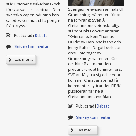
står unionens säkerhets- och
Sveriges Television anmäls till
försvarspolitik i centrum. Den
Granskningsnämnden för att
svenska vapenindustrin kan
ha förvrängt Sven Å
således komma att få pengar
Christiansons vetenskapliga
från Bryssel.
ståndpunkt i dokumentären
Publicerad i
Debatt
”Kvinnan bakom Thomas
Quick” av Dan Josefsson och
Skriv ny kommentar
Jenny Küttim. Något beslut är
ännu inte taget av
Granskningsnämnden. Om
Läs mer ...
det blir så att nämnden
prövar ärendet kommer först
SVT att få yttra sig och sedan
kommer Christianson att få
kommentera yttrandet. FIB/K
publicerar här hela
Christiansons anmälan.
Publicerad i
Debatt
Skriv ny kommentar
Läs mer ...