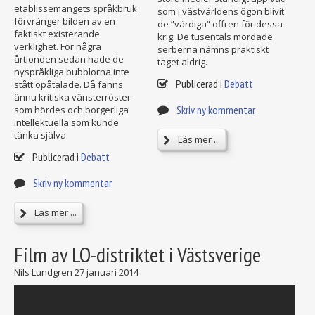
etablissemangets språkbruk
som i västvärldens ögon blivit
förvränger bilden av en
de ”värdiga” offren för dessa
faktiskt existerande
krig. De tusentals mördade
verklighet. För några
serberna nämns praktiskt
årtionden sedan hade de
taget aldrig.
nyspråkliga bubblorna inte
Publicerad i
Debatt
stått opåtalade. Då fanns
ännu kritiska vänsterröster
Skriv ny kommentar
som hördes och borgerliga
intellektuella som kunde
tänka själva.
Läs mer ...
Publicerad i
Debatt
Skriv ny kommentar
Läs mer ...
Film av LO-distriktet i Västsverige
Nils Lundgren
27 januari 2014