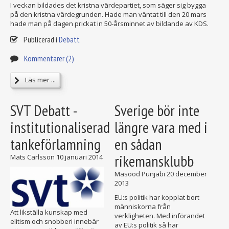
I veckan bildades det kristna värdepartiet, som säger sig bygga
på den kristna värdegrunden. Hade man väntat till den 20 mars
hade man på dagen prickat in 50-årsminnet av bildande av KDS.
Publicerad i
Debatt
Kommentarer (2)
Läs mer ...
SVT Debatt -
Sverige bör inte
institutionaliserad
längre vara med i
tankeförlamning
en sådan
rikemansklubb
Mats Carlsson
10 januari 2014
Masood Punjabi
20 december
2013
EU:s politik har kopplat bort
människorna från
Att likställa kunskap med
verkligheten. Med införandet
elitism och snobberi innebär
av EU:s politik så har