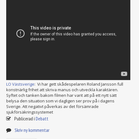
LO Västsverige
: Vi har gett skådespelaren Roland Jansson full
konstnärlig frihet att skriva manus och utveckla karaktären.
Syftet och tanken bakom filmen har varit att på ett nytt sätt
belysa den situation som vi dagligen ser prov på i dagens
Sverige. Att negativt påverkas av det försämrade
sjukförsäkringssystemet
Publicerad i
Debatt
Skriv ny kommentar