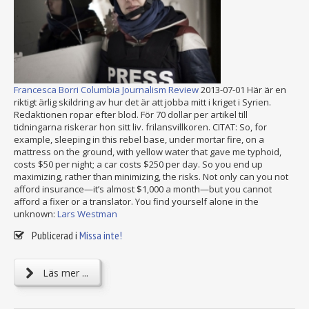
Francesca Borri Columbia Journalism Review
2013-07-01 Här är en
riktigt ärlig skildring av hur det är att jobba mitt i kriget i Syrien.
Redaktionen ropar efter blod. För 70 dollar per artikel till
tidningarna riskerar hon sitt liv. frilansvillkoren. CITAT: So, for
example, sleeping in this rebel base, under mortar fire, on a
mattress on the ground, with yellow water that gave me typhoid,
costs $50 per night; a car costs $250 per day. So you end up
maximizing, rather than minimizing, the risks. Not only can you not
afford insurance—it’s almost $1,000 a month—but you cannot
afford a fixer or a translator. You find yourself alone in the
unknown:
Lars Westman
Publicerad i
Missa inte!
Läs mer ...