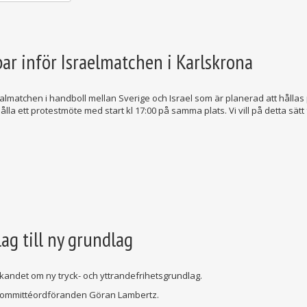
bar inför Israelmatchen i Karlskrona
valmatchen i handboll mellan Sverige och Israel som är planerad att hållas 
a ett protestmöte med start kl 17:00 på samma plats. Vi vill på detta sätt
lag till ny grundlag
kandet om ny tryck- och yttrandefrihetsgrundlag.
r kommittéordföranden Göran Lambertz.