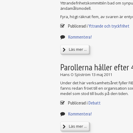
Yttrandefrihetskommittén bad om synpunk
ändamålsmodell.
Fyra, högt räknat fem, av svaren är entyd
Publicerad i
Yttrande och tryckfrihet
Kommentera!
Läs mer ...
Parollerna håller efter 
Hans O Sjöström
13 maj 2011
Under det här verksamhetsåret fyller FiB
fanns redan fröet till en organisation s
medel som stod till buds på den tiden.
Publicerad i
Debatt
Kommentera!
Läs mer ...