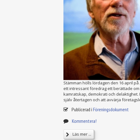
Stämman hölls lördagen den 16 april på 
ett intressant föredrag ett berättade o
kamratskap, demokrati och delaktighet. P
själv återtagen och att avvärja företags
Publicerad i
Föreningsdokument
Kommentera!
Läs mer ...