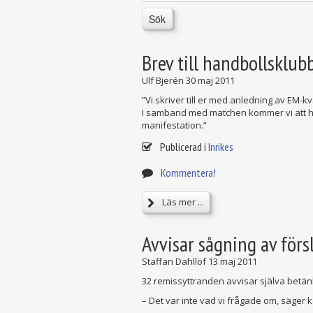
Sök
Brev till handbollsklub
Ulf Bjerén
30 maj 2011
”Vi skriver till er med anledning av EM-k
I samband med matchen kommer vi att håll
manifestation.”
Publicerad i
Inrikes
Kommentera!
Läs mer ...
Avvisar sågning av förs
Staffan Dahllöf
13 maj 2011
32 remissyttranden avvisar själva betän
– Det var inte vad vi frågade om, säge