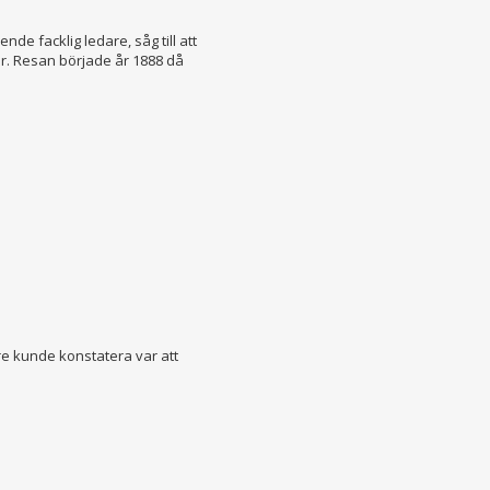
e facklig ledare, såg till att
r. Resan började år 1888 då
re kunde konstatera var att