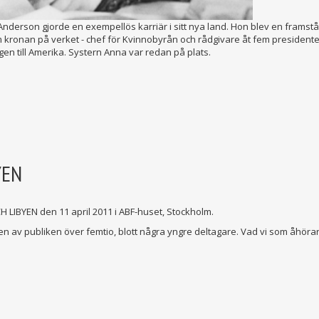
rson gjorde en exempellös karriär i sitt nya land. Hon blev en framståend
 kronan på verket - chef för Kvinnobyrån och rådgivare åt fem presidente
en till Amerika. Systern Anna var redan på plats.
YEN
LIBYEN den 11 april 2011 i ABF-huset, Stockholm.
en av publiken över femtio, blott några yngre deltagare. Vad vi som åhöra