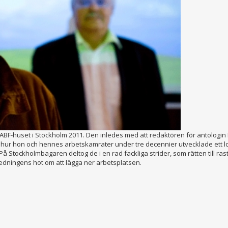
ABF-huset i Stockholm 2011. Den inledes med att redaktören för antologin 
m hur hon och hennes arbetskamrater under tre decennier utvecklade ett l
å Stockholmbagaren deltog de i en rad fackliga strider, som rätten till ras
ledningens hot om att lägga ner arbetsplatsen.