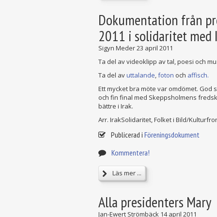
Dokumentation från pro
2011 i solidaritet med 
Sigyn Meder
23 april 2011
Ta del av videoklipp av tal, poesi och mu
Ta del av
uttalande
,
foton
och
affisch.
Ett mycket bra möte var omdömet. God s
och fin final med Skeppsholmens fredskö
bättre i Irak.
Arr. IrakSolidaritet, Folket i Bild/Kulturf
Publicerad i
Föreningsdokument
Kommentera!
Läs mer ...
Alla presidenters Mary
Jan-Ewert Strömbäck
14 april 2011