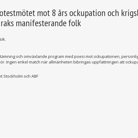
testmötet mot 8 års ockupation och krigsb
Iraks manifesterande folk
sik.
tämning och omväxlande program med poesi mot ockupationen, personligt 
r. Ingen enkel match när allmänheten bibringas uppfattningen att ockupati
ront Stockholm och ABF