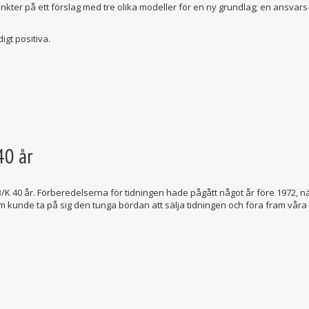
ter på ett förslag med tre olika modeller för en ny grundlag; en ansvars
igt positiva.
40 år
/K 40 år. Förberedelserna för tidningen hade pågått något år före 1972, n
om kunde ta på sig den tunga bördan att sälja tidningen och föra fram våra 