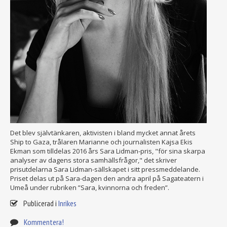
Det blev självtänkaren, aktivisten i bland mycket annat årets
Ship to Gaza, trålaren Marianne och journalisten Kajsa Ekis
Ekman som tilldelas 2016 års Sara Lidman-pris, "för sina skarpa
analyser av dagens stora samhällsfrågor," det skriver
prisutdelarna Sara Lidman-sällskapet i sitt pressmeddelande.
Priset delas ut på Sara-dagen den andra april på Sagateatern i
Umeå under rubriken ”Sara, kvinnorna och freden”.
Publicerad i
Inrikes
Kommentera!