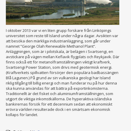
I oktober 2013 var vi en liten grupp forskare från Linköpings
universitet som reste till Island under några dagar. Avsikten var
att besöka den märkliga industrianläggning, som går under
namnet ”George Olah Renewable Methanol Plant”.
Anläggningen, som är i pilotskala, är belägen i Svartsengi, en
avstickare på vägen mellan Keflavik flygplats och Reykjavik. Där
finns också ett för metanolframställningen viktigt kraftverk,
Svartsengi Power Station, som drivs med geotermisk energi.
(Kraftverkets spillvatten försörjer den populära badbassängen
Blå Lagunen.) På grund av sin vulkaniska geologi har Island
riklig tillgång till billig energi och man funderar nu på hur denna
ska kunna användas för att bättra på exportinkomsterna.
Traditionellt är det fisket och aluminiumframställningen, som
utgjort de viktiga inkomstkällorna. De hyperaktiva isländska
bankirernas försök för ett decennium sedan att ekonomiskt
erövra världen resulterade dock i en smärtsam ekonomisk
kollaps för landet.