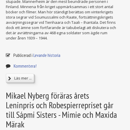
stupade. Mannerheim är den mest beundrade personen i
Finland. Minnena från kriget uppmärksammas i ett stort antal
böcker och filmer. Man hör ständigt berättas om vinterkrigets
stora segrar vid Soumussalmi och Raate, fortsättningskrigets
avvärjningssegrar vid Tienhaara och Taali – Ihantala. Det finns
dock ett ämne som fortfarande är tabubelagt att diskutera och
det är avrättningarna av 468 egna soldater som ägde rum
under åren 1939 – 1944.
Publicerad i
Levande historia
Kommentera!
Läs mer ...
Mikael Nyberg föräras årets
Leninpris och Robespierrepriset går
till Sápmi Sisters - Mimie och Maxida
Märak