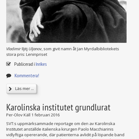
Vladimir
Iljitj
Uljanov
, som givit namn åt Jan Myrdalbibliotekets
stora pris: Leninpriset
Publicerad i
Inrikes
Kommentera!
Läs mer ...
Karolinska institutet grundlurat
Per-Olov Käll
1 februari 2016
SVT:s uppmärksammade reportage om den av Karolinska
Institutet anställde italienska kirurgen Paolo Macchiarinis
vidlyftiga opererande, där patienterna avlidit på löpande band