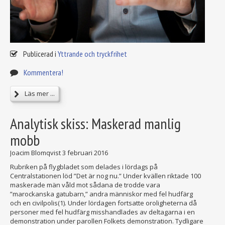
Publicerad i
Yttrande och tryckfrihet
Kommentera!
Läs mer ...
Analytisk skiss: Maskerad manlig
mobb
Joacim Blomqvist
3 februari 2016
Rubriken på flygbladet som delades i lördags på
Centralstationen löd ”Det är nog nu.” Under kvällen riktade 100
maskerade män våld mot sådana de trodde vara
”marockanska gatubarn,” andra människor med fel hudfärg
och en civilpolis(1). Under lördagen fortsatte oroligheterna då
personer med fel hudfärg misshandlades av deltagarna i en
demonstration under parollen Folkets demonstration. Tydligare