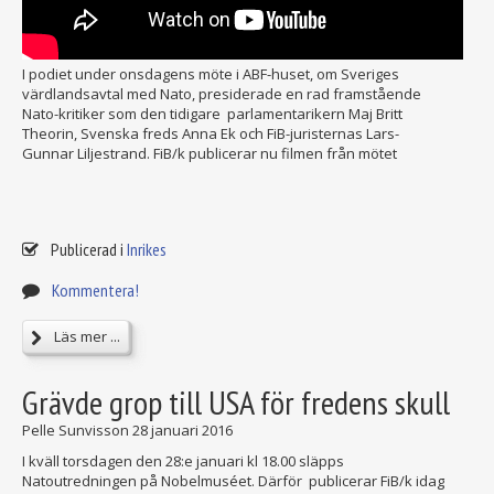
I podiet under onsdagens möte i ABF-huset, om Sveriges
värdlandsavtal med Nato, presiderade en rad framstående
Nato-kritiker som den tidigare parlamentarikern Maj Britt
Theorin, Svenska freds Anna Ek och FiB-juristernas Lars-
Gunnar Liljestrand. FiB/k publicerar nu filmen från mötet
Publicerad i
Inrikes
Kommentera!
Läs mer ...
Grävde grop till USA för fredens skull
Pelle Sunvisson
28 januari 2016
I kväll torsdagen den 28:e januari kl 18.00 släpps
Natoutredningen på Nobelmuséet. Därför publicerar FiB/k idag