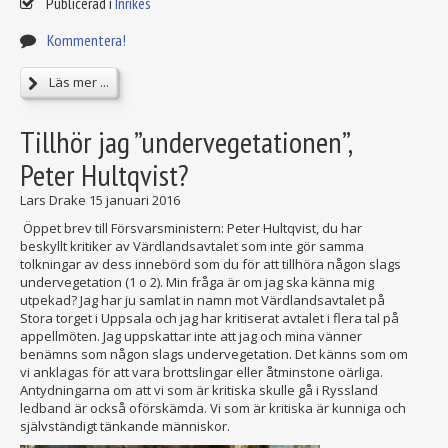
Publicerad i
Inrikes
Kommentera!
Läs mer ...
Tillhör jag ”undervegetationen”,
Peter Hultqvist?
Lars Drake
15 januari 2016
Öppet brev till Försvarsministern: Peter Hultqvist, du har
beskyllt kritiker av Värdlandsavtalet som inte gör samma
tolkningar av dess innebörd som du för att tillhöra någon slags
undervegetation (1 o 2). Min fråga är om jag ska känna mig
utpekad? Jag har ju samlat in namn mot Värdlandsavtalet på
Stora torget i Uppsala och jag har kritiserat avtalet i flera tal på
appellmöten. Jag uppskattar inte att jag och mina vänner
benämns som någon slags undervegetation. Det känns som om
vi anklagas för att vara brottslingar eller åtminstone oärliga.
Antydningarna om att vi som är kritiska skulle gå i Ryssland
ledband är också oförskämda. Vi som är kritiska är kunniga och
självständigt tänkande människor.