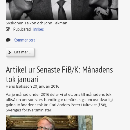
Syskonen Taikon och John Takman
Publicerad i
Inrikes
Kommentera!
Läs mer ...
Artikel ur Senaste FiB/K: Månadens
tok januari
Hans Isaksson
20 januari 2016
Varje månad under 2016 delar vi ut ett pris till månadens tok,
alltså en person vars handlingar utmärkt sig som osedvanligt
galna. Månadens tok är: Carl Anders Peter Hultqvist (f 58),
Sveriges försvarsminister.