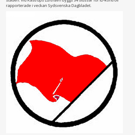
staden. Vid Kastrups Lufthavn byggs 34 slussar för ID-kontroll
rapporterade i veckan Sydsvenska Dagbladet.