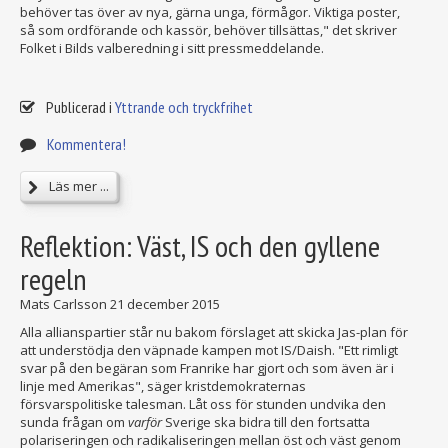
behöver tas över av nya, gärna unga, förmågor. Viktiga poster,
så som ordförande och kassör, behöver tillsättas," det skriver
Folket i Bilds valberedning i sitt pressmeddelande.
Publicerad i
Yttrande och tryckfrihet
Kommentera!
Läs mer ...
Reflektion: Väst, IS och den gyllene
regeln
Mats Carlsson
21 december 2015
Alla allianspartier står nu bakom förslaget att skicka Jas-plan för
att understödja den väpnade kampen mot IS/Daish. "Ett rimligt
svar på den begäran som Franrike har gjort och som även är i
linje med Amerikas", säger kristdemokraternas
försvarspolitiske talesman. Låt oss för stunden undvika den
sunda frågan om
varför
Sverige ska bidra till den fortsatta
polariseringen och radikaliseringen mellan öst och väst genom