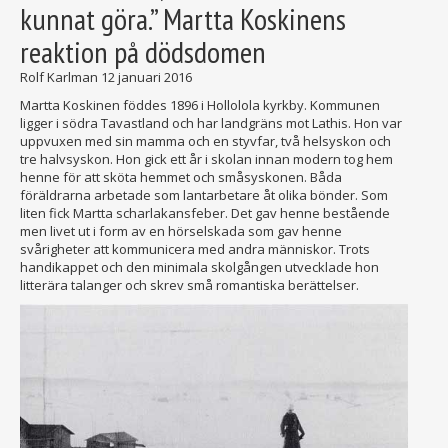
kunnat göra.” Martta Koskinens
reaktion på dödsdomen
Rolf Karlman
12 januari 2016
Martta Koskinen föddes 1896 i Hollolola kyrkby. Kommunen
ligger i södra Tavastland och har landgräns mot Lathis. Hon var
uppvuxen med sin mamma och en styvfar, två helsyskon och
tre halvsyskon. Hon gick ett år i skolan innan modern tog hem
henne för att sköta hemmet och småsyskonen. Båda
föräldrarna arbetade som lantarbetare åt olika bönder. Som
liten fick Martta scharlakansfeber. Det gav henne bestående
men livet ut i form av en hörselskada som gav henne
svårigheter att kommunicera med andra människor. Trots
handikappet och den minimala skolgången utvecklade hon
litterära talanger och skrev små romantiska berättelser.