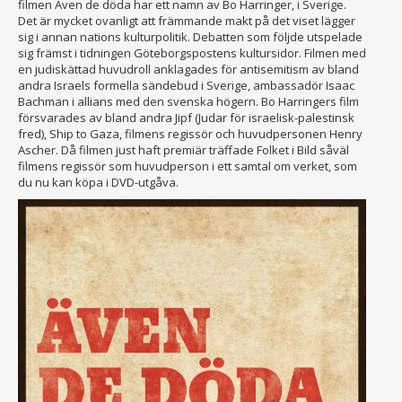
filmen Även de döda har ett namn av Bo Harringer, i Sverige.
Det är mycket ovanligt att främmande makt på det viset lägger
sig i annan nations kulturpolitik. Debatten som följde utspelade
sig främst i tidningen Göteborgspostens kultursidor. Filmen med
en judiskättad huvudroll anklagades för antisemitism av bland
andra Israels formella sändebud i Sverige, ambassadör Isaac
Bachman i allians med den svenska högern. Bo Harringers film
försvarades av bland andra Jipf (Judar för israelisk-palestinsk
fred), Ship to Gaza, filmens regissör och huvudpersonen Henry
Ascher. Då filmen just haft premiär träffade Folket i Bild såväl
filmens regissör som huvudperson i ett samtal om verket, som
du nu kan köpa i DVD-utgåva.