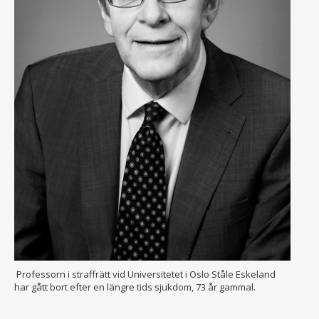
Professorn i straffrätt vid Universitetet i Oslo Ståle Eskeland
har gått bort efter en längre tids sjukdom, 73 år gammal.