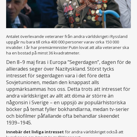
Antalet överlevande veteraner från andra världskriget i Ryssland
uppgår nu bara till cirka 400 000 personer varav cirka 150 000
invalider. I år har premiärminister Putin lovat att alla veteraner ska
ha en bostad på minst 36 kvadratmeter.
Den 8–9 maj firas i Europa ”Segerdagen”, dagen för de
allierades seger över Nazityskland. Störst tycks
intresset för segerdagen vara i det före detta
Sovjetunionen, medan den knappast alls
uppmärksammas hos oss. Detta trots att intresset för
andra världskriget av allt att döma är större än
någonsin i Sverige – en uppsjö av populärhistoriska
böcker på temat fyller bokhandlarna, medan tv-serier
och biofilmer påfallande ofta behandlar skeendet
1939–1945.
Innebär det livliga intresset
för andra världskriget också att