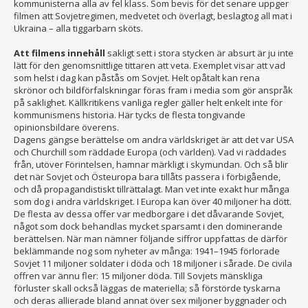
kommunisterna alla av fel klass. Som bevis för det senare uppger
filmen att Sovjetregimen, medvetet och överlagt, beslagtog all mat i
Ukraina – alla tiggarbarn sköts.
Att filmens innehåll
sakligt sett i stora stycken är absurt är ju inte
lätt för den genomsnittlige tittaren att veta. Exemplet visar att vad
som helst i dag kan påstås om Sovjet. Helt opåtalt kan rena
skrönor och bildförfalskningar föras fram i media som gör anspråk
på saklighet. Källkritikens vanliga regler gäller helt enkelt inte för
kommunismens historia. Här tycks de flesta tongivande
opinionsbildare överens.
Dagens gängse berättelse om andra världskriget är att det var USA
och Churchill som räddade Europa (och världen). Vad vi räddades
från, utöver Förintelsen, hamnar märkligt i skymundan. Och så blir
det när Sovjet och Östeuropa bara tillåts passera i förbigående,
och då propagandistiskt tillrättalagt. Man vet inte exakt hur många
som dog i andra världskriget. I Europa kan över 40 miljoner ha dött.
De flesta av dessa offer var medborgare i det dåvarande Sovjet,
något som dock behandlas mycket sparsamt i den dominerande
berättelsen. När man nämner följande siffror uppfattas de därför
beklämmande nog som nyheter av många: 1941–1945 förlorade
Sovjet 11 miljoner soldater i döda och 18 miljoner i sårade. De civila
offren var ännu fler: 15 miljoner döda. Till Sovjets mänskliga
förluster skall också läggas de materiella; så förstörde tyskarna
och deras allierade bland annat över sex miljoner byggnader och