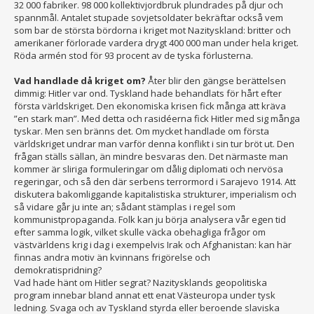
32 000 fabriker. 98 000 kollektivjordbruk plundrades på djur och
spannmål. Antalet stupade sovjetsoldater bekräftar också vem
som bar de största bördorna i kriget mot Nazityskland: britter och
amerikaner förlorade vardera drygt 400 000 man under hela kriget.
Röda armén stod för 93 procent av de tyska förlusterna.
Vad handlade då kriget om?
Åter blir den gängse berättelsen
dimmig: Hitler var ond. Tyskland hade behandlats för hårt efter
första världskriget. Den ekonomiska krisen fick många att kräva
”en stark man”. Med detta och rasidéerna fick Hitler med sig många
tyskar. Men sen bränns det. Om mycket handlade om första
världskriget undrar man varför denna konflikt i sin tur bröt ut. Den
frågan ställs sällan, än mindre besvaras den. Det närmaste man
kommer är sliriga formuleringar om dålig diplomati och nervösa
regeringar, och så den där serbens terrormord i Sarajevo 1914. Att
diskutera bakomliggande kapitalistiska strukturer, imperialism och
så vidare går ju inte an; sådant stämplas i regel som
kommunistpropaganda. Folk kan ju börja analysera vår egen tid
efter samma logik, vilket skulle väcka obehagliga frågor om
västvärldens krig i dag i exempelvis Irak och Afghanistan: kan här
finnas andra motiv än kvinnans frigörelse och
demokratispridning?
Vad hade hänt om Hitler segrat? Nazitysklands geopolitiska
program innebar bland annat ett enat Västeuropa under tysk
ledning. Svaga och av Tyskland styrda eller beroende slaviska