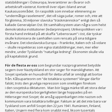
statsbildningar i Östeuropa, leverantörer av råvaror och
arbetskraft västerut. Kontroll över oljan i bland annat
Kaukasusområdet. En raspolitik som innebar eliminering av
”undermåliga raselement”, det vill säga judar, romer och, inte att
förglömma, 30 miljoner slaviska ”träskmänniskor” enligt den så
kallade Generalplan Ost. Ett samhällssystem utan några som helst
demokratiska institutioner (ledarprincipen). Utrikespolitiken var i
första hand inriktad på att skaffa ”Lebensraum” i öst, där tyskar
skulle kolonisera de samhällen som rensats på sina tidigare
invånare. Det ickeslaviska Europa – Frankrike, Italien och så vidare
– skulle respekteras som egna statsbildningar, men, mer eller
mindre, under Tysklands ”naturliga ledning”. Ekonomin skulle vila
på kapitalistisk grund.
För de flesta av oss
som begrundar naziprogrammet betydde
segern över Nazityskland en stor seger för mänskligheten. Att
Sovjet spelade en huvudroll för detta utfall är omöjligt att bortse
från. Kålsuparteorin om ”de totalitära systemen” klingar därför
falskt, trots den gruvliga repression som onekligen förekom
i den sovjetiska diktaturen. Man bör lägga märke till att stora delar
av den europeiska borgerligheten länge hoppades på en
Hitlerseger mot Sovjet; de ansåg uppenbarligen inte nazism och
kommunism vara totalitära tvillingar. Faktum är att det inte bara var
Tyskland som anföll Sovjet den 22 juni 1941. Rumänien, Finland,
Italien, Ungern med flera kom snabbt med, liksom tusentals