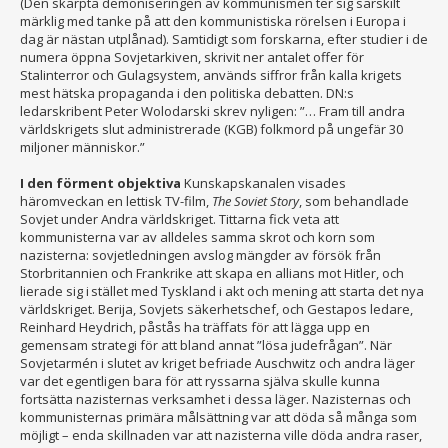
(Den skärpta demoniseringen av kommunismen ter sig särskilt
märklig med tanke på att den kommunistiska rörelsen i Europa i
dag är nästan utplånad). Samtidigt som forskarna, efter studier i de
numera öppna Sovjetarkiven, skrivit ner antalet offer för
Stalinterror och Gulagsystem, används siffror från kalla krigets
mest hätska propaganda i den politiska debatten. DN:s
ledarskribent Peter Wolodarski skrev nyligen: ”… Fram till andra
världskrigets slut administrerade (KGB) folkmord på ungefär 30
miljoner människor.”
I den förment objektiva
Kunskapskanalen visades
häromveckan en lettisk TV-film,
The Soviet Story
, som behandlade
Sovjet under Andra världskriget. Tittarna fick veta att
kommunisterna var av alldeles samma skrot och korn som
nazisterna: sovjetledningen avslog mängder av försök från
Storbritannien och Frankrike att skapa en allians mot Hitler, och
lierade sig i stället med Tyskland i akt och mening att starta det nya
världskriget. Berija, Sovjets säkerhetschef, och Gestapos ledare,
Reinhard Heydrich, påstås ha träffats för att lägga upp en
gemensam strategi för att bland annat ”lösa judefrågan”. När
Sovjetarmén i slutet av kriget befriade Auschwitz och andra läger
var det egentligen bara för att ryssarna själva skulle kunna
fortsätta nazisternas verksamhet i dessa läger. Nazisternas och
kommunisternas primära målsättning var att döda så många som
möjligt – enda skillnaden var att nazisterna ville döda andra raser,