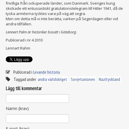
frivilliga från ockuperade länder, som Danmark. Sveriges kung
skickade ett entusiastiskt gratulationstelegram till Hitler 1941, då de
tyska arméerna tycktes vara på väg att segra.
Men om detta må vi inte berätta, varken på Segerdagen eller vid
andra tillfällen.
Lennart Palm är historiker bosatt i Göteborg.
Publicerad i nr 4 2010
Lennart Rahm
Publicerad i
Levande historia
Taggad under
andra världskriget
Sovjetunionen
Nazityskland
Lägg till kommentar
Namn (krav)
E-post (krav)