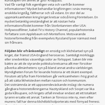
kunskapen om ämnet är god? Knappast.
Vad får vanligt folk egentligen veta och varifrån kommer
informationen? Mycket behandlar krigföringen i snäv mening,
enskilda krigståg, fältherrar och så vidare. En stor del av
uppmärksamheten kring kriget kretsar också kring Förintelsen. En
mycket betänklig omständighet är att nästan hela
informationsflödet kommer från Storbritannien eller USA:
Hollywoodfilmer, kabel-TV:s History Channel, populärhistoriska
författare som Applebaum och Montefiore. Motsvarande
historieförmedling från exempelvis Ryssland lyser närmast med
sin frånvaro.
Följden blir ofrånkomligt
en ensidig och klichéartad syn på
kriget, där främst USA-England heroiseras. Samtidigt mörkläggs
eller snedvinklas väsentliga sidor av förloppet. Saken blir inte
bättre av att de styrande politiska kretsarna allt mer försöker
påverka allmänhetens syn på bland annat andra världskriget.
Myndigheten Forum för levande historia är ett ökänt exempel.
Förutom att lyfta fram Förintelsen går verksamheten i hög grad ut
på att sätta likhetstecken mellan nazism och kommunism.
Det sistnämnda är ett uppseendeväckande inslag i de numera
gångbara historietolkningarna: Nazityskland och Sovjet var lika
goda kålsupare, och krigets utfall innebar endast att ett totalitärt
tyranni ersatte ett annat. Tanken är förvisso inte ny, men efter
murens fall har denna klichébild kolporterats med förnyad frenesi.