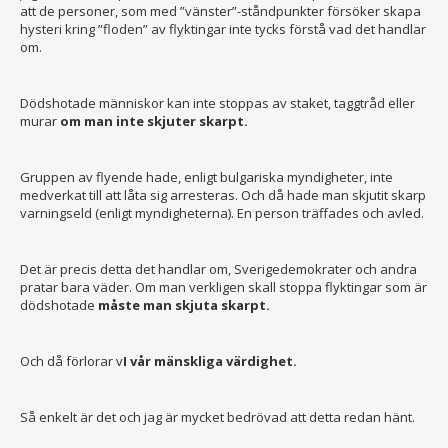
att de personer, som med ”vänster”-ståndpunkter försöker skapa
hysteri kring ”floden” av flyktingar inte tycks förstå vad det handlar
om.
Dödshotade människor kan inte stoppas av staket, taggtråd eller
murar
om man inte skjuter skarpt.
Gruppen av flyende hade, enligt bulgariska myndigheter, inte
medverkat till att låta sig arresteras. Och då hade man skjutit skarp
varningseld (enligt myndigheterna). En person träffades och avled.
Det är precis detta det handlar om, Sverigedemokrater och andra
pratar bara väder. Om man verkligen skall stoppa flyktingar som är
dödshotade
måste man skjuta skarpt.
Och då förlorar v
I vår mänskliga värdighet.
Så enkelt är det och jag är mycket bedrövad att detta redan hänt.