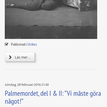
Publicerad i
Utrikes
Läs mer ...
söndag, 28 februari 2016 21:43
Palmemordet, del I & II: ”Vi måste göra
något!”