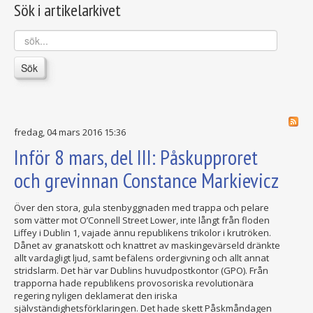
Sök i artikelarkivet
sök...
Sök
fredag, 04 mars 2016 15:36
Inför 8 mars, del III: Påskupproret
och grevinnan Constance Markievicz
Över den stora, gula stenbyggnaden med trappa och pelare
som vätter mot O’Connell Street Lower, inte långt från floden
Liffey i Dublin 1, vajade ännu republikens trikolor i krutröken.
Dånet av granatskott och knattret av maskingevärseld dränkte
allt vardagligt ljud, samt befälens ordergivning och allt annat
stridslarm. Det här var Dublins huvudpostkontor (GPO). Från
trapporna hade republikens provosoriska revolutionära
regering nyligen deklamerat den iriska
självständighetsförklaringen. Det hade skett Påskmåndagen