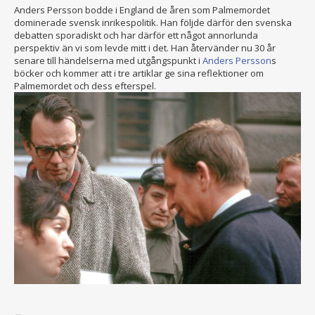
Anders Persson bodde i England de åren som Palmemordet
dominerade svensk inrikespolitik. Han följde därför den svenska
debatten sporadiskt och har därför ett något annorlunda
perspektiv än vi som levde mitt i det. Han återvänder nu 30 år
senare till händelserna med utgångspunkt i
Anders Persson
s
böcker och kommer att i tre artiklar ge sina reflektioner om
Palmemordet och dess efterspel.