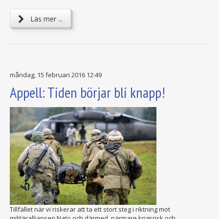
Läs mer ...
måndag, 15 februari 2016 12:49
Appell: Tiden börjar bli knapp!
Tillfället när vi riskerar att ta ett stort steg i riktning mot
militäralliansen Nato och därmed närmare krigsrisk och