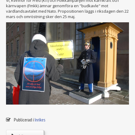
Vi, Kvinnor för Fred (Kff) och Folkkampanjen mot kärnkraft och
kärnvapen (Fmkk) ämnar genomföra en "budkavle" mot
värdlandsavtalet med Nato. Propositionen läggs i riksdagen den 22
mars och omröstning sker den 25 maj.
Publicerad i
Inrikes