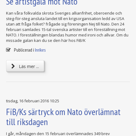
Se artistgala mot Nato
Kan våra folkvalda skrota Sveriges allianfrihet, oberoende och
steg-för-steg ansluta landet till en krigsorganisation ledd av USA
utan att fråga folket? frågade sig föreningen Nej till Nato. Den 24
februari samlades 15-tal svenska artister till en föreställning mot
NATO. I föreställningen blandas humor med ironi och allvar. Om du
missade galan kan du se den här hos FiB/K
Publicerad i
Inrikes
Läs mer ...
tisdag, 16 februari 2016 10:25
FiB/Ks särtryck om Nato överlämnat
till riksdagen
I går, måndagen den 15 februari överlämnades 349 brev