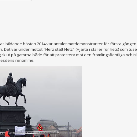
s bildande hösten 2014 var antalet motdemonstranter för första gången lik
 Det var under mottot "Herz statt Hetz" (Hjärta i ställer för hets) som t
gick ut på gatorna både för att protestera mot den främlingsfientliga och
 Dresdens renommé.