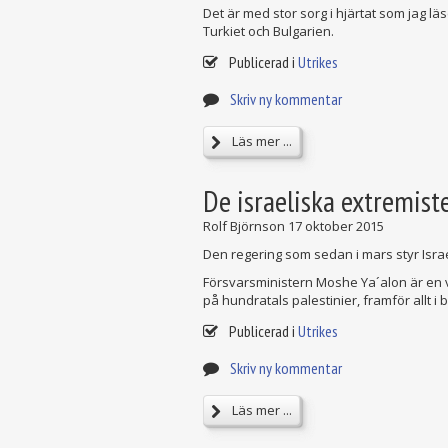
Det är med stor sorg i hjärtat som jag lä
Turkiet och Bulgarien.
Publicerad i
Utrikes
Skriv ny kommentar
Läs mer ...
De israeliska extremist
Rolf Björnson
17 oktober 2015
Den regering som sedan i mars styr Israel
Försvarsministern Moshe Ya´alon är en 
på hundratals palestinier, framför allt 
Publicerad i
Utrikes
Skriv ny kommentar
Läs mer ...