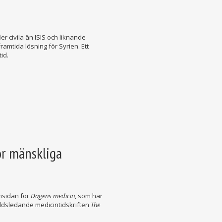
er civila än ISIS och liknande
amtida lösning för Syrien. Ett
id.
ör mänskliga
sidan för
Dagens medicin
, som har
rldsledande medicintidskriften
The