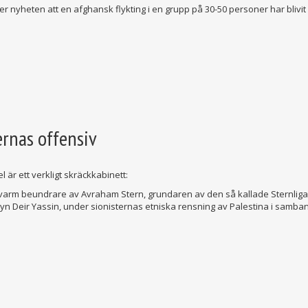
ser nyheten att en afghansk flykting i en grupp på 30-50 personer har blivit
ernas offensiv
 är ett verkligt skräckkabinett:
varm beundrare av Avraham Stern, grundaren av den så kallade Sternliga
i byn Deir Yassin, under sionisternas etniska rensning av Palestina i sam