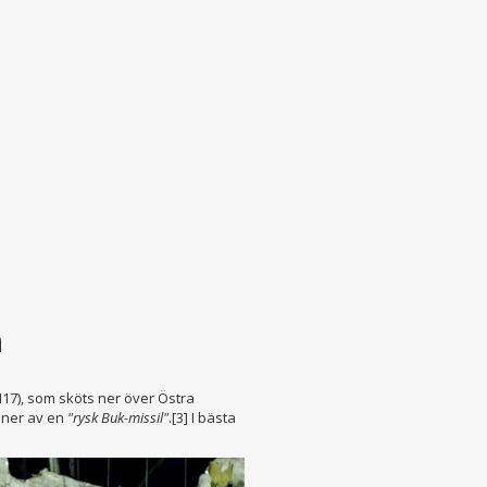
n
7), som sköts ner över Östra
s ner av en
"rysk Buk-missil"
.[3] I bästa