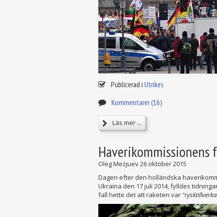
Publicerad i
Utrikes
Kommentarer (16)
Läs mer ...
Haverikommissionens fe
Oleg Mezjuev
26 oktober 2015
Dagen efter den holländska haverikommi
Ukraina den 17 juli 2014, fylldes tidning
fall hette det att raketen var
"rysktillverk