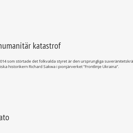
 humanitär katastrof
014 som störtade det folkvalda styret är den ursprungliga suveränitetskr
tiska historikern Richard Sakwa i pionjärverket ”Frontlinje Ukraina”.
ato