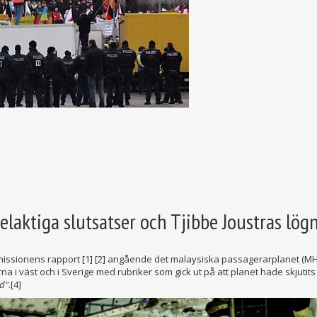
laktiga slutsatser och Tjibbe Joustras lög
ssionens rapport [1] [2] angående det malaysiska passagerarplanet (MH1
arna i väst och i Sverige med rubriker som gick ut på att planet hade skjutit
ad"
.[4]