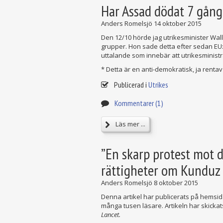
Har Assad dödat 7 gånge
Anders Romelsjö
14 oktober 2015
Den 12/10 hörde jag utrikesminister Walls
grupper. Hon sade detta efter sedan EU:s
uttalande som innebär att utrikesministrar
* Detta är en anti-demokratisk, ja rentav 
Publicerad i
Utrikes
Kommentarer (1)
Läs mer ...
”En skarp protest mot d
rättigheter om Kunduz
Anders Romelsjö
8 oktober 2015
Denna artikel har publicerats på hemsi
många tusen läsare. Artikeln har skickats
Lancet.