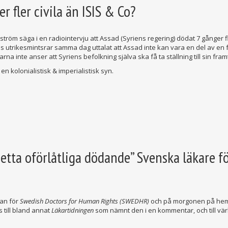
r fler civila än ISIS & Co?
tröm säga i en radiointervju att Assad (Syriens regering) dödat 7 gånger fl
 utrikesmintsrar samma dag uttalat att Assad inte kan vara en del av en fr
na inte anser att Syriens befolkning själva ska få ta ställning till sin framt
en kolonialistisk & imperialistisk syn.
etta oförlåtliga dödande” Svenska läkare f
dan för
Swedish Doctors for Human Rights (SWEDHR)
och på morgonen på hem
 till bland annat
Läkartidningen
som nämnt den i en kommentar, och till vä