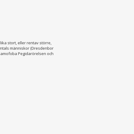
a stort, eller rentav större,
usentals människor (Dresdenbor
 islamofoba Pegidarörelsen och