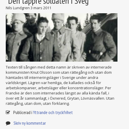
"Den tappre soldaten i Sveg"
Nils Lundgren
3 mars 2011
Texten till sången med detta namn är skriven av internerade
kommunisten Knut Olsson som utan rättegång och utan dom
hämtades till interneringsläger i Sverige under andra
världskriget. Lägren var hemliga, de kallades också för
arbetskompanier, arbetsläger eller koncentrationsläger. Per
Francke är den som internerades längst av alla kända fall, i
över ett år sammanlagt, i Öxnered, Grytan, Lövnäsvallen. Utan
rättegång, utan dom, utan förklaring.
Publicerad i
Yttrande och tryckfrihet
Skriv ny kommentar