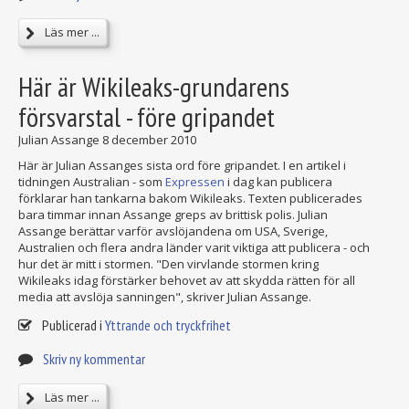
Läs mer ...
Här är Wikileaks-grundarens
försvarstal - före gripandet
Julian Assange
8 december 2010
Här är Julian Assanges sista ord före gripandet. I en artikel i
tidningen Australian - som
Expressen
i dag kan publicera
förklarar han tankarna bakom Wikileaks. Texten publicerades
bara timmar innan Assange greps av brittisk polis. Julian
Assange berättar varför avslöjandena om USA, Sverige,
Australien och flera andra länder varit viktiga att publicera - och
hur det är mitt i stormen. "Den virvlande stormen kring
Wikileaks idag förstärker behovet av att skydda rätten för all
media att avslöja sanningen", skriver Julian Assange.
Publicerad i
Yttrande och tryckfrihet
Skriv ny kommentar
Läs mer ...