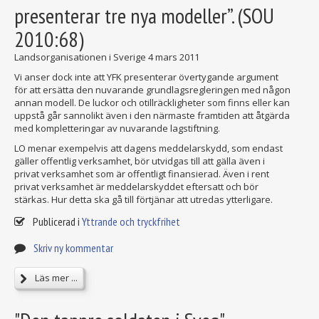
presenterar tre nya modeller”. (SOU
2010:68)
Landsorganisationen i Sverige
4 mars 2011
Vi anser dock inte att YFK presenterar övertygande argument
för att ersätta den nuvarande grundlagsregleringen med någon
annan modell. De luckor och otillräckligheter som finns eller kan
uppstå går sannolikt även i den närmaste framtiden att åtgärda
med kompletteringar av nuvarande lagstiftning.
LO menar exempelvis att dagens meddelarskydd, som endast
gäller offentlig verksamhet, bör utvidgas till att gälla även i
privat verksamhet som är offentligt finansierad. Även i rent
privat verksamhet är meddelarskyddet eftersatt och bör
stärkas. Hur detta ska gå till förtjänar att utredas ytterligare.
Publicerad i
Yttrande och tryckfrihet
Skriv ny kommentar
Läs mer ...