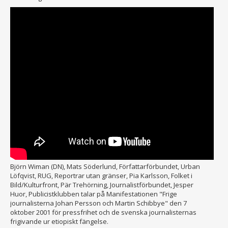
Björn Wiman (DN), Mats Söderlund, Författarförbundet, Urban
Löfqvist, RUG, Reportrar utan gränser, Pia Karlsson, Folket i
Bild/Kulturfront, Pär Trehörning, Journalistförbundet, Jesper
Huor, Publicistklubben talar på Manifestationen "Frige
journalisterna Johan Persson och Martin Schibbye" den 7
oktober 2001 för pressfrihet och de svenska journalisternas
frigivande ur etiopiskt fängelse.