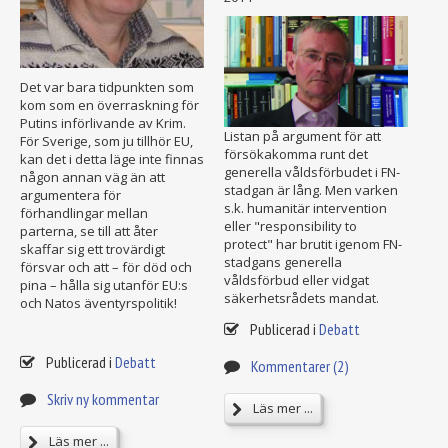
Det var bara tidpunkten som
kom som en överraskning för
Putins införlivande av Krim.
Listan på argument för att
För Sverige, som ju tillhör EU,
försökakomma runt det
kan det i detta läge inte finnas
generella våldsförbudet i FN-
någon annan väg än att
stadgan är lång. Men varken
argumentera för
s.k. humanitär intervention
förhandlingar mellan
eller "responsibility to
parterna, se till att åter
protect" har brutit igenom FN-
skaffar sig ett trovärdigt
stadgans generella
försvar och att – för död och
våldsförbud eller vidgat
pina – hålla sig utanför EU:s
säkerhetsrådets mandat.
och Natos äventyrspolitik!
Publicerad i
Debatt
Publicerad i
Debatt
Kommentarer (2)
Skriv ny kommentar
Läs mer ...
Läs mer ...