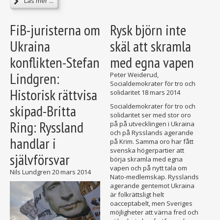
Läs mer ...
FiB-juristerna om
Rysk björn inte
Ukraina
skäl att skramla
konflikten-Stefan
med egna vapen
Lindgren:
Peter Weiderud,
Socialdemokrater för tro och
Historisk rättvisa
solidaritet
18 mars 2014
skipad-Britta
Socialdemokrater för tro och
solidaritet ser med stor oro
Ring: Ryssland
på på utvecklingen i Ukraina
och på Rysslands agerande
handlar i
på Krim. Samma oro har fått
svenska högerpartier att
självförsvar
börja skramla med egna
vapen och på nytt tala om
Nils Lundgren
20 mars 2014
Nato-medlemskap. Rysslands
agerande gentemot Ukraina
är folkrättsligt helt
oacceptabelt, men Sveriges
möjligheter att värna fred och