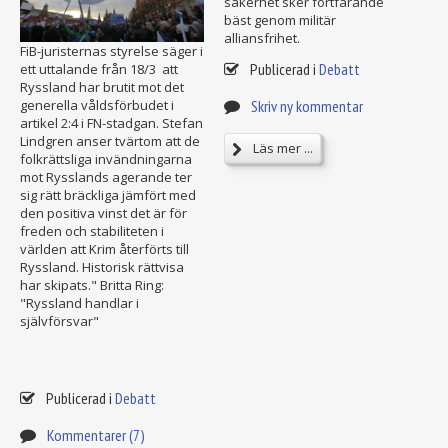
säkerhet sker fortfarande
bäst genom militär
alliansfrihet.
FiB-juristernas styrelse säger i
Publicerad i
Debatt
ett uttalande från 18/3 att
Ryssland har brutit mot det
generella våldsförbudet i
Skriv ny kommentar
artikel 2:4 i FN-stadgan. Stefan
Lindgren anser tvärtom att de
Läs mer ...
folkrättsliga invändningarna
mot Rysslands agerande ter
sig rätt bräckliga jämfört med
den positiva vinst det är för
freden och stabiliteten i
världen att Krim återförts till
Ryssland. Historisk rättvisa
har skipats." Britta Ring:
"Ryssland handlar i
självförsvar"
Publicerad i
Debatt
Kommentarer (7)