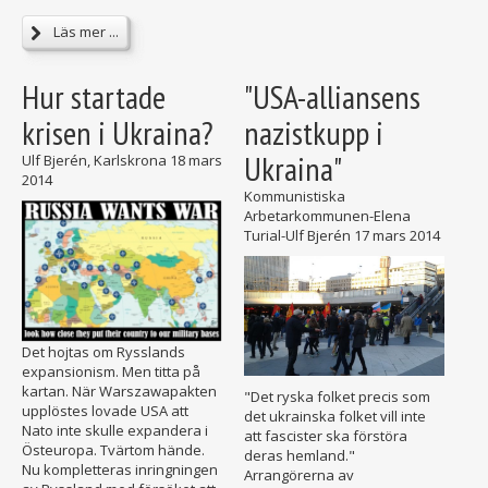
Läs mer ...
Hur startade
"USA-alliansens
krisen i Ukraina?
nazistkupp i
Ukraina"
Ulf Bjerén, Karlskrona
18 mars
2014
Kommunistiska
Arbetarkommunen-Elena
Turial-Ulf Bjerén
17 mars 2014
Det hojtas om Rysslands
expansionism. Men titta på
kartan. När Warszawapakten
"Det ryska folket precis som
upplöstes lovade USA att
det ukrainska folket vill inte
Nato inte skulle expandera i
att fascister ska förstöra
Östeuropa. Tvärtom hände.
deras hemland."
Nu kompletteras inringningen
Arrangörerna av