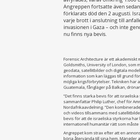
Angreppen fortsatte även sedan 
förklarats död den 2 augusti. Isr
varje brott i anslutning till anfal
invasionen i Gaza – och inte g
nu finns nya bevis.
Forensic Architecture är ett akademiskt mul
Goldsmiths, University of London, som me
geodata, satellitbilder och digitala model
information som kan läggas till grund fö
möjliga krigsförbrytelser. Tekniken har a
Guatemala, fångläger på Balkan, drönar
”Det finns starka bevis för att israeliska
sammanfattar Philip Luther, chef för Am
Nordafrikaavdelning. ”Den kombinerade 
och videos tillsammans med satellitbild
bevis för att de israeliska styrkorna har 
internationell humanitär rätt som måste 
Angreppet kom strax efter att en annons
börja återvända till sina hem. Mängder 