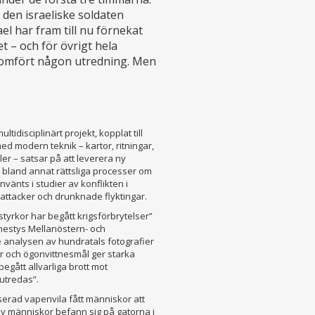
den israeliske soldaten
ael har fram till nu förnekat
let – och för övrigt hela
enomfört någon utredning. Men
tidisciplinärt projekt, kopplat till
d modern teknik – kartor, ritningar,
ler – satsar på att leverera ny
r bland annat rättsliga processer om
nvänts i studier av konflikten i
attacker och drunknade flyktingar.
 styrkor har begått krigsförbrytelser”
nestys Mellanöstern- och
analysen av hundratals fotografier
er och ögonvittnesmål ger starka
begått allvarliga brott mot
utredas”.
erad vapenvila fått människor att
av människor befann sig på gatorna i