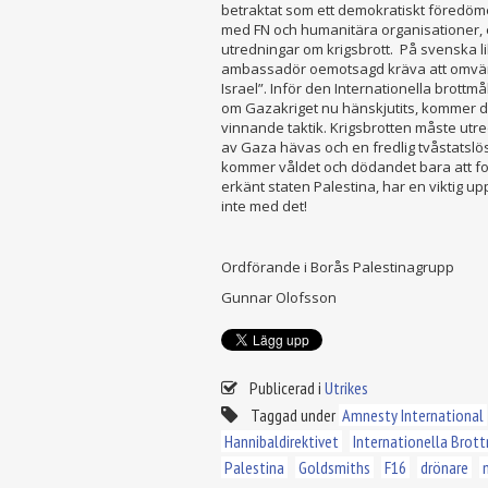
betraktat som ett demokratiskt föredöm
med FN och humanitära organisationer,
utredningar om krigsbrott. På svenska li
ambassadör oemotsagd kräva att omvär
Israel”. Inför den Internationella brottmå
om Gazakriget nu hänskjutits, kommer d
vinnande taktik. Krigsbrotten måste utre
av Gaza hävas och en fredlig tvåstatslö
kommer våldet och dödandet bara att for
erkänt staten Palestina, har en viktig upp
inte med det!
Ordförande i Borås Palestinagrupp
Gunnar Olofsson
Publicerad i
Utrikes
Taggad under
Amnesty International
Hannibaldirektivet
Internationella Bro
Palestina
Goldsmiths
F16
drönare