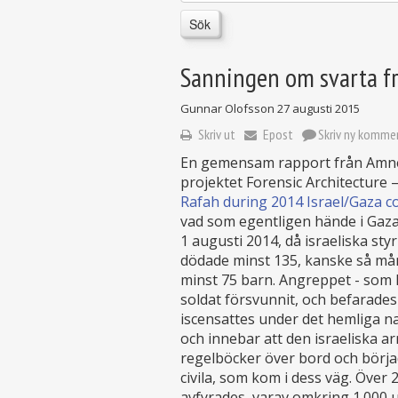
Sök
Sanningen om svarta f
Gunnar Olofsson
27 augusti 2015
Skriv ut
Epost
Skriv ny komme
En gemensam rapport från Amnes
projektet Forensic Architecture –
Rafah during 2014 Israel/Gaza co
vad som egentligen hände i Gaza
1 augusti 2014, då israeliska st
dödade minst 135, kanske så mån
minst 75 barn. Angreppet - som k
soldat försvunnit, och befarades
iscensattes under det hemliga n
och innebar att den israeliska ar
regelböcker över bord och börjad
civila, som kom i dess väg. Över
avfyrades, varav omkring 1.000 