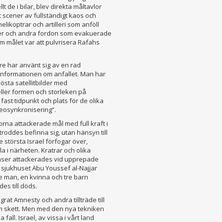
 de i bilar, blev direkta måltavlor
t scener av fullständigt kaos och
helikoptrar och artilleri som anföll
nser och andra fordon som evakuerade
om målet var att pulvrisera Rafahs
re har använt sig av en rad
 informationen om anfallet. Man har
östa satellitbilder med
eller formen och storleken på
fast tidpunkt och plats för de olika
eosynkronisering”.
orna attackerade mål med full kraft i
roddes befinna sig, utan hänsyn till
 största Israel förfogar över,
a i närheten. Kratrar och olika
anser attackerades vid upprepade
r sjukhuset Abu Youssef al-Najjar
e man, en kvinna och tre barn
es till döds.
rat Amnesty och andra tillträde till
m skett. Men med den nya tekniken
fall. Israel, av vissa i vårt land