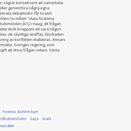
e, vägrar konsekvent att samarbeta
 eller genomföra några egna
berala debattsidor får Israels
lden nu måste ”sluta fördöma
lsdomstolen (ICC) i Haag, dit frågan
etta dock knappast att vara någon
das, de skyldiga straffas, blockaden
sning av konflikten etableras. Annars
tsätta. Sveriges regering, som
gift att driva frågan vidare. Vänta
Forensic Architecture
ttmålsdomstolen
Gaza
Israel
massaker