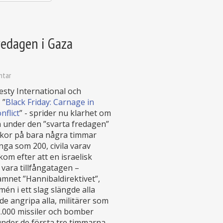
redagen i Gaza
ntar
ty International och
 ”
Black Friday: Carnage in
nflict
” - sprider nu klarhet om
 under den ”svarta fredagen”
yrkor på bara några timmar
ga som 200, civila varav
om efter att en israelisk
 vara tillfångatagen –
amnet ”Hannibaldirektivet”,
mén i ett slag slängde alla
e angripa alla, militärer som
 2.000 missiler och bomber
under de första tre timmarna.