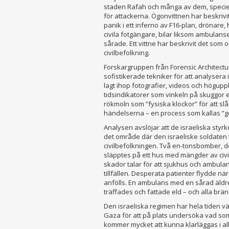
staden Rafah och många av dem, speciellt
för attackerna. Ögonvittnen har beskrivi
panik i ett inferno av F16-plan, drönare, 
civila fotgängare, bilar liksom ambula
sårade. Ett vittne har beskrivit det som 
civilbefolkning.
Forskargruppen från Forensic Architectu
sofistikerade tekniker för att analysera
lagt ihop fotografier, videos och höguppl
tidsindikatorer som vinkeln på skuggor 
rökmoln som ”fysiska klockor” för att slå 
händelserna – en process som kallas ”g
Analysen avslöjar att de israeliska styrk
det område där den israeliske soldaten t
civilbefolkningen. Två en-tonsbomber, de
släpptes på ett hus med mängder av civil
skador talar för att sjukhus och ambul
tillfällen. Desperata patienter flydde nä
anfölls. En ambulans med en sårad äldr
träffades och fattade eld – och alla bränd
Den israeliska regimen har hela tiden väg
Gaza för att på plats undersöka vad so
kommer mycket att kunna klarläggas i alla 