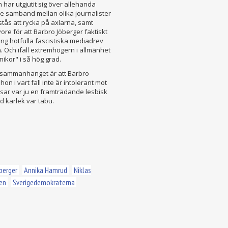
har utgjutit sig över allehanda
e samband mellan olika journalister
rstås att rycka på axlarna, samt
ore för att Barbro Jöberger faktiskt
ång hotfulla fascistiska mediadrev
. Och ifall extremhögern i allmänhet
nikor" i så hög grad.
 sammanhanget är att Barbro
n i vart fall inte är intolerant mot
sar var ju en framträdande lesbisk
d kärlek var tabu.
berger
Annika Hamrud
Niklas
en
Sverigedemokraterna