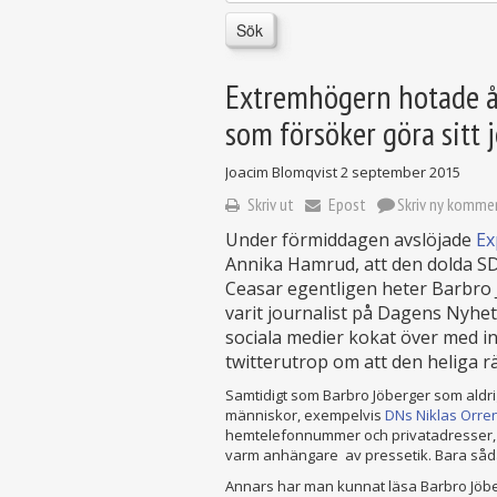
Sök
Extremhögern hotade åt
som försöker göra sitt 
Joacim Blomqvist
2 september 2015
Skriv ut
Epost
Skriv ny komme
Under förmiddagen avslöjade
Ex
Annika Hamrud, att den dolda S
Ceasar egentligen heter Barbro 
varit journalist på Dagens Nyhe
sociala medier kokat över med i
twitterutrop om att den heliga r
Samtidigt som Barbro Jöberger som aldrig
människor, exempelvis
DNs Niklas Orre
hemtelefonnummer och privatadresser,
varm anhängare av pressetik. Bara såd
Annars har man kunnat läsa Barbro Jöberg