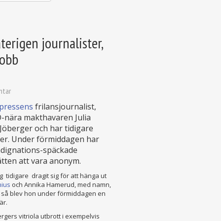
erigen journalister,
jobb
ntar
pressens
frilansjournalist,
D-nära makthavaren Julia
Jöberger och har tidigare
ter. Under förmiddagen har
ndignations-späckade
ätten att vara anonym.
 tidigare dragit sig för att hänga ut
nius
och Annika Hamerud, med namn,
 så blev hon under förmiddagen en
är.
ers vitriola utbrott i exempelvis