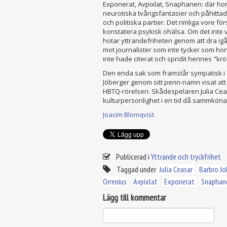
Exponerat, Avpixlat, Snaphanen: där hon 
neurotiska tvångsfantasier och påhittad
och politiska partier. Det rimliga vore fö
konstatera psykisk ohälsa. Om det inte v
hotar yttrandefriheten genom att dra ig
mot journalister som inte tycker som hon
inte hade citerat och spridit hennes "krö
Den enda sak som framstår sympatisk i
Jöberger genom sitt penn-namn visat att ho
HBTQ-rörelsen. Skådespelaren Julia Cea
kulturpersonlighet i en tid då sammköna
Joacim Blomqvist
Publicerad i
Yttrande och tryckfrihet
Taggad under
Julia Ceasar
Barbro Jö
Orrenius
Avpixlat
Exponerat
Snaphan
Lägg till kommentar