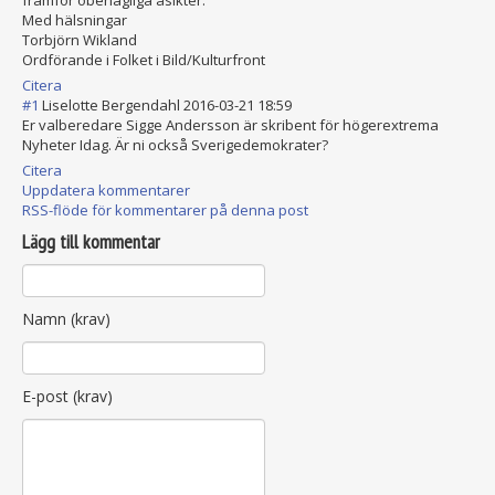
framför obehagliga åsikter.
Med hälsningar
Torbjörn Wikland
Ordförande i Folket i Bild/Kulturfron
t
Citera
#1
Liselotte Bergendahl
2016-03-21 18:59
Er valberedare Sigge Andersson är skribent för högerextrema
Nyheter Idag. Är ni också Sverigedemokrat
er?
Citera
Uppdatera kommentarer
RSS-flöde för kommentarer på denna post
Lägg till kommentar
Namn (krav)
E-post (krav)