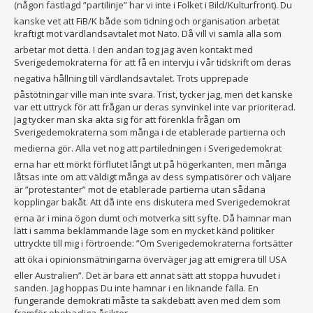
(någon fastlagd ”partilinje” har vi inte i Folket i Bild/Kulturfron
t). Du
kanske vet att FiB/K både som tidning och organisation arbetat
kraftigt mot värdlandsavtale
t mot Nato. Då vill vi samla alla som
arbetar mot detta. I den andan tog jag även kontakt med
Sverigedemokrat
erna för att få en intervju i vår tidskrift om deras
negativa hållning till värdlandsavtale
t. Trots upprepade
påstötningar ville man inte svara. Trist, tycker jag, men det kanske
var ett uttryck för att frågan ur deras synvinkel inte var prioriterad.
Jag tycker man ska akta sig för att förenkla frågan om
Sverigedemokrat
erna som många i de etablerade partierna och
medierna gör. Alla vet nog att partiledningen i Sverigedemokrat
erna har ett mörkt förflutet långt ut på högerkanten, men många
låtsas inte om att väldigt många av dess sympatisörer och väljare
är ”protestanter” mot de etablerade partierna utan sådana
kopplingar bakåt. Att då inte ens diskutera med Sverigedemokrat
erna är i mina ögon dumt och motverka sitt syfte. Då hamnar man
lätt i samma beklämmande läge som en mycket känd politiker
uttryckte till mig i förtroende: ”Om Sverigedemokrat
erna fortsätter
att öka i opinionsmätning
arna överväger jag att emigrera till USA
eller Australien”. Det är bara ett annat sätt att stoppa huvudet i
sanden. Jag hoppas Du inte hamnar i en liknande fälla. En
fungerande demokrati måste ta sakdebatt även med dem som