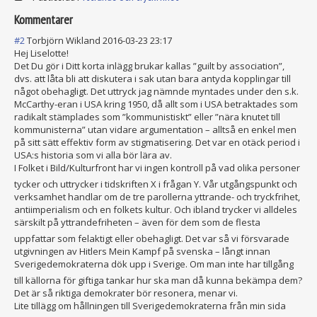
Kommentarer
#2
Torbjörn Wikland
2016-03-23 23:17
Hej Liselotte!
Det Du gör i Ditt korta inlägg brukar kallas ”guilt by association”,
dvs. att låta bli att diskutera i sak utan bara antyda kopplingar till
något obehagligt. Det uttryck jag nämnde myntades under den s.k.
McCarthy-eran i USA kring 1950, då allt som i USA betraktades som
radikalt stämplades som ”kommunistiskt” eller ”nära knutet till
kommunisterna” utan vidare argumentation – alltså en enkel men
på sitt sätt effektiv form av stigmatisering. Det var en otäck period i
USA:s historia som vi alla bör lära av.
I Folket i Bild/Kulturfron
t har vi ingen kontroll på vad olika personer
tycker och uttrycker i tidskriften X i frågan Y. Vår utgångspunkt och
verksamhet handlar om de tre parollerna yttrande- och tryckfrihet,
antiimperialism och en folkets kultur. Och ibland trycker vi alldeles
särskilt på yttrandefrihete
n – även för dem som de flesta
uppfattar som felaktigt eller obehagligt. Det var så vi försvarade
utgivningen av Hitlers Mein Kampf på svenska – långt innan
Sverigedemokrat
erna dök upp i Sverige. Om man inte har tillgång
till källorna för giftiga tankar hur ska man då kunna bekämpa dem?
Det är så riktiga demokrater bör resonera, menar vi.
Lite tillägg om hållningen till Sverigedemokrat
erna från min sida