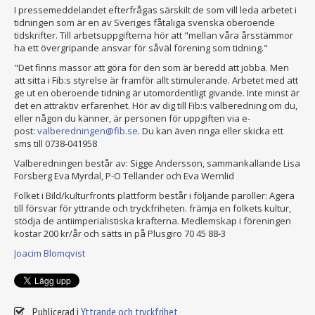
I pressemeddelandet efterfrågas särskilt de som vill leda arbetet i
tidningen som är en av Sveriges fåtaliga svenska oberoende
tidskrifter. Till arbetsuppgifterna hör att "mellan våra årsstämmor
ha ett övergripande ansvar för såväl förening som tidning."
"Det finns massor att göra för den som är beredd att jobba. Men
att sitta i Fib:s styrelse är framför allt stimulerande. Arbetet med att
ge ut en oberoende tidning är utomordentligt givande. Inte minst är
det en attraktiv erfarenhet. Hör av dig till Fib:s valberedning om du,
eller någon du känner, är personen för uppgiften via e-
post:
valberedningen@fib.se
. Du kan även ringa eller skicka ett
sms till 0738-041958
Valberedningen består av: Sigge Andersson, sammankallande Lisa
Forsberg Eva Myrdal, P-O Tellander och Eva Wernlid
Folket i Bild/kulturfronts plattform består i följande paroller: Agera
till försvar för yttrande och tryckfriheten. främja en folkets kultur,
stödja de antiimperialistiska krafterna. Medlemskap i föreningen
kostar 200 kr/år och sätts in på Plusgiro 70 45 88-3
Joacim Blomqvist
Publicerad i
Yttrande och tryckfrihet