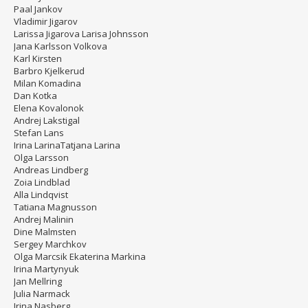
Paal Jankov
Vladimir Jigarov
Larissa Jigarova Larisa Johnsson
Jana Karlsson Volkova
Karl Kirsten
Barbro Kjelkerud
Milan Komadina
Dan Kotka
Elena Kovalonok
Andrej Lakstigal
Stefan Lans
Irina LarinaTatjana Larina
Olga Larsson
Andreas Lindberg
Zoia Lindblad
Alla Lindqvist
Tatiana Magnusson
Andrej Malinin
Dine Malmsten
Sergey Marchkov
Olga Marcsik Ekaterina Markina
Irina Martynyuk
Jan Mellring
Julia Narmack
Irina Nasberg