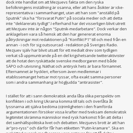
dock inte handlat om att Mezjuevs fakta om den ryska
befolkningens inställning är osanna, eller att hans åsikter är icke-
representativa i sammanhanget, utan att han som "anställd på
Sputnik" ska ha "försvarat Putin" på sociala medier och att detta
inte "deklarerats tydligt".I efterhand har det visserligen blivit utrett
att Mezjuev inte är någon "Sputnik-medarbetare". Dock verkar den
anklagelsen vara så hemsk att den har genererat enorma
påtryckningar mot redaktionen på "Konflikt P1" till och med från en
annan - i och för sig outsourcad - redaktion på Sveriges Radio.
Mezjuev själv har blivit utsatt för ett medialt drev som tydligen
verkat så uppmuntrande på en del krigshetsande twitteraktivister
att de hotat den ryskättade svenske medborgaren med både
SÄPO och utvisning. Näthat och antirysk hets är bara förnamnet.
Efternamnet är hyckleri, eftersom även medlemmar i
etablissemanget hetsar mot ryssar, ofta exakt samma personer
som i andra sammanhang är högljudda "antirasister".
I stället för att i sann demokratisk anda låta olika perspektiv om
konflikten i och kring Ukraina komma till tals och överlåta åt
lyssnarna att själva bedöma (o)rimligheten i den framförda
argumentationen försöker vissa krafter med tveksam demokratisk
legitimitet skrämma människor med rysk härkomst från att delta i
det samhällspolitiska livet och debatten. Mezjuevs brott är att han
är"pro-ryss" och därför får han etiketten "Putin-kramare". Ska en