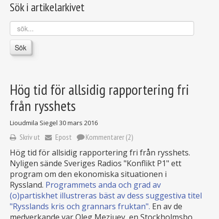
Sök i artikelarkivet
sök...
Sök
Hög tid för allsidig rapportering fri
från rysshets
Lioudmila Siegel
30 mars 2016
Skriv ut
Epost
Kommentarer (2)
Hög tid för allsidig rapportering fri från rysshets.
Nyligen sände Sveriges Radios "Konflikt P1" ett
program om den ekonomiska situationen i
Ryssland.
Programmets anda och grad av
(o)partiskhet illustreras bäst av dess suggestiva titel
"Rysslands kris och grannars fruktan".
En av de
medverkande var Oleg Mezjuev, en Stockholmsbo