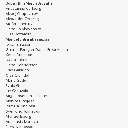
Bobah Brin Martin Brosalin
Anastassia Carlberg
Alexej Chapovalov
Alexander Cherrug
Stefan Cherrug
Elena Chipkovenska
Elias Dottemar
Manuel Entrambasaguas
Johan Eriksson
Gunnar ForsgrenDaniel Fredriksson
Xenia Finnsson
Diana Frolova
Elena Gabrielsson
Ivan Gerardo
Olga Glomdal
Maria Godun
Evald Gross
Jan Grønvold
Stig HansenJan Hellman
Monica Hinojosa
Pamela Hinojosa
Sven-Eric Holmström
Michael Isberg
Anastasia Ivanova
Elena Jakobsson