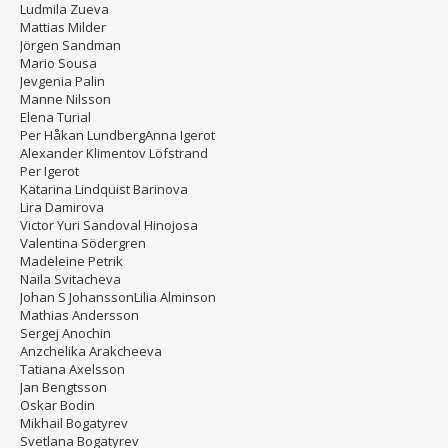
Ludmila Zueva
Mattias Milder
Jörgen Sandman
Mario Sousa
Jevgenia Palin
Manne Nilsson
Elena Turial
Per Håkan LundbergAnna Igerot
Alexander Klimentov Löfstrand
Per Igerot
Katarina Lindquist Barinova
Lira Damirova
Victor Yuri Sandoval Hinojosa
Valentina Södergren
Madeleine Petrik
Naila Svitacheva
Johan S JohanssonLilia Alminson
Mathias Andersson
Sergej Anochin
Anzchelika Arakcheeva
Tatiana Axelsson
Jan Bengtsson
Oskar Bodin
Mikhail Bogatyrev
Svetlana Bogatyrev