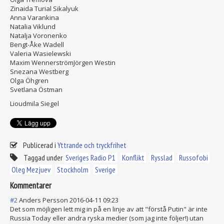
Zinaida Turial Sikalyuk
Anna Varankina
Natalia Viklund
Natalja Voronenko
Bengt-Åke Wadell
Valeria Wasielewski
Maxim WennerströmJörgen Westin
Snezana Westberg
Olga Öhgren
Svetlana Östman
Lioudmila Siegel
Publicerad i
Yttrande och tryckfrihet
Taggad under
Sveriges Radio P1
Konflikt
Rysslad
Russofobi
Oleg Mezjuev
Stockholm
Sverige
Kommentarer
#2
Anders Persson
2016-04-11 09:23
Det som möjligen lett mig in på en linje av att "förstå Putin" är inte
Russia Today eller andra ryska medier (som jag inte följer!) utan