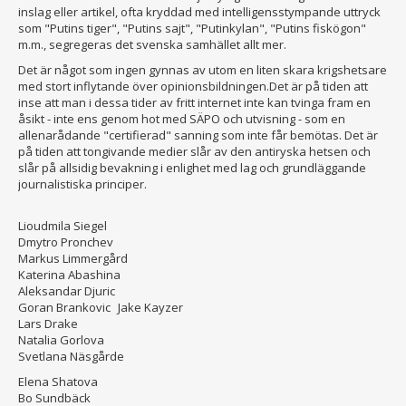
inslag eller artikel, ofta kryddad med intelligensstympande uttryck
som "Putins tiger", "Putins sajt", "Putinkylan", "Putins fiskögon"
m.m., segregeras det svenska samhället allt mer.
Det är något som ingen gynnas av utom en liten skara krigshetsare
med stort inflytande över opinionsbildningen.Det är på tiden att
inse att man i dessa tider av fritt internet inte kan tvinga fram en
åsikt - inte ens genom hot med SÄPO och utvisning - som en
allenarådande "certifierad" sanning som inte får bemötas. Det är
på tiden att tongivande medier slår av den antiryska hetsen och
slår på allsidig bevakning i enlighet med lag och grundläggande
journalistiska principer.
Lioudmila Siegel
Dmytro Pronchev
Markus Limmergård
Katerina Abashina
Aleksandar Djuric
Goran Brankovic Jake Kayzer
Lars Drake
Natalia Gorlova
Svetlana Näsgårde
Elena Shatova
Bo Sundbäck