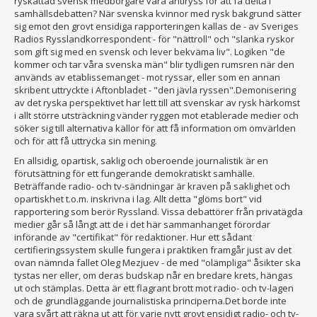
ryskättad svensk medborgare vara antiryss för att få delta i
samhällsdebatten? När svenska kvinnor med rysk bakgrund sätter
sig emot den grovt ensidiga rapporteringen kallas de - av Sveriges
Radios Rysslandkorrespondent - för "nättroll" och "slanka ryskor
som gift sig med en svensk och lever bekväma liv". Logiken "de
kommer och tar våra svenska män" blir tydligen rumsren när den
används av etablissemanget - mot ryssar, eller som en annan
skribent uttryckte i Aftonbladet - "den jävla ryssen".Demonisering
av det ryska perspektivet har lett till att svenskar av rysk härkomst
i allt större utsträckning vänder ryggen mot etablerade medier och
söker sig till alternativa källor för att få information om omvärlden
och för att få uttrycka sin mening.
En allsidig, opartisk, saklig och oberoende journalistik är en
förutsättning för ett fungerande demokratiskt samhälle.
Beträffande radio- och tv-sändningar är kraven på saklighet och
opartiskhet t.o.m. inskrivna i lag. Allt detta "glöms bort" vid
rapportering som berör Ryssland. Vissa debattörer från privatägda
medier går så långt att de i det här sammanhanget förordar
införande av "certifikat" för redaktioner. Hur ett sådant
certifieringssystem skulle fungera i praktiken framgår just av det
ovan nämnda fallet Oleg Mezjuev - de med "olämpliga" åsikter ska
tystas ner eller, om deras budskap når en bredare krets, hängas
ut och stämplas. Detta är ett flagrant brott mot radio- och tv-lagen
och de grundläggande journalistiska principerna.Det borde inte
vara svårt att räkna ut att för varje nytt grovt ensidigt radio- och tv-