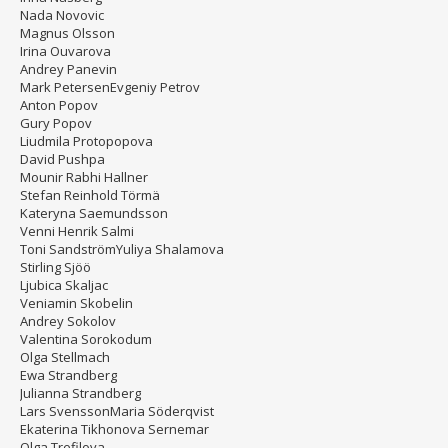
Nada Novovic
Magnus Olsson
Irina Ouvarova
Andrey Panevin
Mark PetersenEvgeniy Petrov
Anton Popov
Gury Popov
Liudmila Protopopova
David Pushpa
Mounir Rabhi Hallner
Stefan Reinhold Törmä
Kateryna Saemundsson
Venni Henrik Salmi
Toni SandströmYuliya Shalamova
Stirling Sjöö
Ljubica Skaljac
Veniamin Skobelin
Andrey Sokolov
Valentina Sorokodum
Olga Stellmach
Ewa Strandberg
Julianna Strandberg
Lars SvenssonMaria Söderqvist
Ekaterina Tikhonova Sernemar
Olga Trefilova