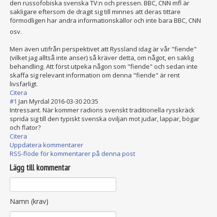
den russofobiska svenska TV:n och pressen. BBC, CNN mfl är
sakligare eftersom de dragit sig till minnes att deras tittare
förmodligen har andra informationskäl
lor och inte bara BBC, CNN
osv.
Men även utifrån perspektivet att Ryssland idag är vår "fiende"
(vilket jag alltså inte anser) så kräver detta, om något, en saklig
behandling. Att först utpeka någon som "fiende" och sedan inte
skaffa sig relevant information om denna "fiende" är rent
livsfarligt.
Citera
#1
Jan Myrdal
2016-03-30 20:35
Intressant. När kommer radions svenskt traditionella rysskräck
sprida sig till den typiskt svenska oviljan mot judar, lappar, bögar
och flator?
Citera
Uppdatera kommentarer
RSS-flöde för kommentarer på denna post
Lägg till kommentar
Namn (krav)