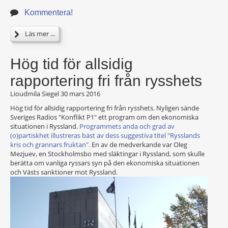
Kommentera!
Läs mer ...
Hög tid för allsidig
rapportering fri från rysshets
Lioudmila Siegel
30 mars 2016
Hög tid för allsidig rapportering fri från rysshets. Nyligen sände
Sveriges Radios "Konflikt P1" ett program om den ekonomiska
situationen i Ryssland.
Programmets anda och grad av
(o)partiskhet illustreras bäst av dess suggestiva titel "Rysslands
kris och grannars fruktan".
En av de medverkande var Oleg
Mezjuev, en Stockholmsbo med släktingar i Ryssland, som skulle
berätta om vanliga ryssars syn på den ekonomiska situationen
och Västs sanktioner mot Ryssland.