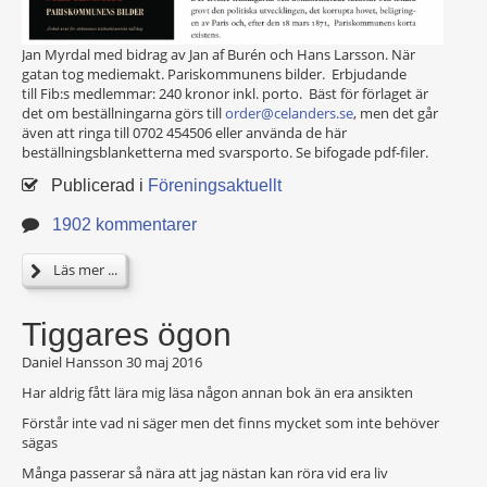
Jan Myrdal med bidrag av Jan af Burén och Hans Larsson. När
gatan tog mediemakt. Pariskommunens bilder. Erbjudande
till Fib:s medlemmar: 240 kronor inkl. porto. Bäst för förlaget är
det om beställningarna görs till
order@celanders.se
, men det går
även att ringa till 0702 454506 eller använda de här
beställningsblanketterna med svarsporto. Se bifogade pdf-filer.
Publicerad i
Föreningsaktuellt
1902 kommentarer
Läs mer ...
Tiggares ögon
Daniel Hansson
30 maj 2016
Har aldrig fått lära mig läsa någon annan bok än era ansikten
Förstår inte vad ni säger men det finns mycket som inte behöver
sägas
Många passerar så nära att jag nästan kan röra vid era liv