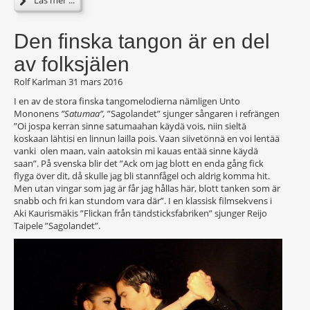
Läs mer ...
Den finska tangon är en del
av folksjälen
Rolf Karlman
31 mars 2016
I en av de stora finska tangomelodierna nämligen Unto
Mononens
”Satumaa”,
”Sagolandet” sjunger sångaren i refrängen
”Oi jospa kerran sinne satumaahan käydä vois, niin sieltä
koskaan lähtisi en linnun lailla pois. Vaan siivetönnä en voi lentää
vanki olen maan, vain aatoksin mi kauas entää sinne käydä
saan”. På svenska blir det ”Ack om jag blott en enda gång fick
flyga över dit, då skulle jag bli stannfågel och aldrig komma hit.
Men utan vingar som jag är får jag hållas här, blott tanken som är
snabb och fri kan stundom vara där”. I en klassisk filmsekvens i
Aki Kaurismäkis ”Flickan från tändsticksfabriken” sjunger Reijo
Taipele ”Sagolandet”.