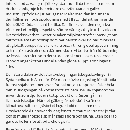
inte kan odla. Vanlig mjölk skyddar mot diabetes och barn som
dricker vanlig mjölk har mindre övervikt. När det gäller
Industriuppfödda djur ser jag nackdelar med den inhumana
djurhållningen och uppfödning med till stor del artfrämmande
föda, GMO-föda och antibiotika. Där finns även den negativa
effekten i ett miljöperspektiv, sämre näringsutbyte och tveksam
livsmedelssäkerhet. Köttet orsakar miljökatastrofer? Märkligt om
det totala antalet boskap som per person över tid har minskat i
ett globalt perspektiv skulle vara orsak till en global uppvärmning
och miljökatastrofer och därmed skulle vi bortse från förbränning
av fossila bränslen som det stora problemet. FAO:s reviderade
rapport anger köttets andel av den globala uppvärmningen till
14%.
Den stora delen av det står avskogningen (skogsskövlingen) i
Sydamerika och Asien för. Där man skövlar regnskog för att odla
främst sojabönor men även för palmolja. I rapporten faller hela
den avskogningen på köttet trots att bara 35% av sojabönorna
används som djurfoder i köttproduktion. Resten går in i
livsmedelskedjan. När det gäller gräsbeteskött så är det
klimatneutralt och gräsbetet lagrar koldioxid i marken.
Gräsbetande djur används idag för att restaurera ”trötta” jordar
och stimulerar biologisk mångfald i flora och fauna. Utan boskap
går det heller inte att odla ekologiskt.
En grönare värld? En titt på recepten i nummer 4 2016 stämmer