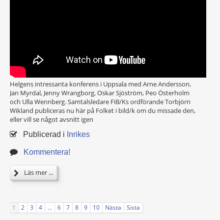
Helgens intressanta konferens i Uppsala med Arne Andersson,
Jan Myrdal, Jenny Wrangborg, Oskar Sjöström, Peo Österholm
och Ulla Wennberg. Samtalsledare FiB/Ks ordförande Torbjörn
Wikland publiceras nu här på Folket i bild/k om du missade den,
eller vill se något avsnitt igen
Publicerad i
Inrikes
Kommentera!
Läs mer ...
1
2
3
4
...
6
7
8
9
10
Nästa
Sista