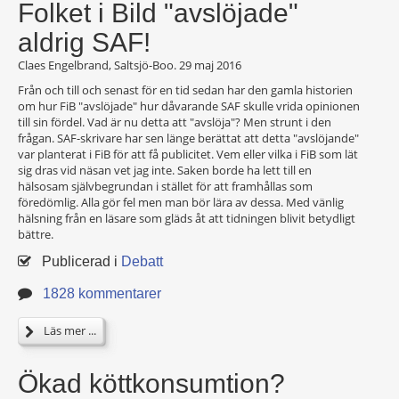
Folket i Bild "avslöjade"
aldrig SAF!
Claes Engelbrand, Saltsjö-Boo.
29 maj 2016
Från och till och senast för en tid sedan har den gamla historien
om hur FiB "avslöjade" hur dåvarande SAF skulle vrida opinionen
till sin fördel. Vad är nu detta att "avslöja"? Men strunt i den
frågan. SAF-skrivare har sen länge berättat att detta "avslöjande"
var planterat i FiB för att få publicitet. Vem eller vilka i FiB som lät
sig dras vid näsan vet jag inte. Saken borde ha lett till en
hälsosam självbegrundan i stället för att framhållas som
föredömlig. Alla gör fel men man bör lära av dessa. Med vänlig
hälsning från en läsare som gläds åt att tidningen blivit betydligt
bättre.
Publicerad i
Debatt
1828 kommentarer
Läs mer ...
Ökad köttkonsumtion?