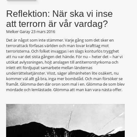
Reflektion: När ska vi inse
att terrorn är vår vardag?
Melker Garay
23 mars 2016
Det är något som inte stämmer. Varje gång som det sker en
terrorattack förfasas världen och man lovar krafttag mot
terroristerna. Och folket invaggas i en slags konturlös trygghet
att nu var det sista gången det hände. För nu – heter det – har vi
utökat avlyssningen, höjt anslagen till antiterrorstyrkorna och
inlett ett fördjupat samarbete mellan ländernas
underrättelsetjänster. Visst, säger allmänheten lite osäkert, nu
kommer väl allt gå bra, inga mer bombdåd. Och man försöker se
framåt. Glömma den där oron som mal i en. Glömma de som blev
mördade och lemlästade. Glömma att man kan vara nästa offer.