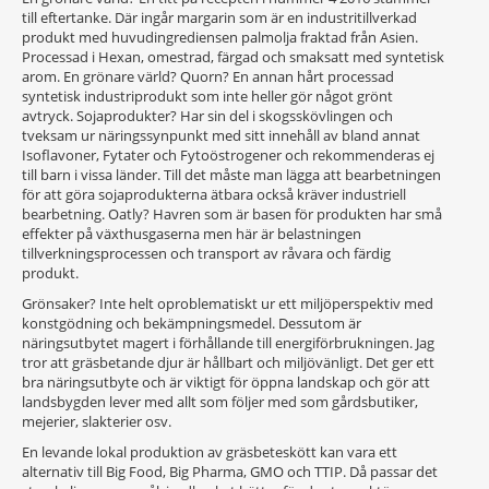
till eftertanke. Där ingår margarin som är en industritillverkad
produkt med huvudingrediensen palmolja fraktad från Asien.
Processad i Hexan, omestrad, färgad och smaksatt med syntetisk
arom. En grönare värld? Quorn? En annan hårt processad
syntetisk industriprodukt som inte heller gör något grönt
avtryck. Sojaprodukter? Har sin del i skogsskövlingen och
tveksam ur näringssynpunkt med sitt innehåll av bland annat
Isoflavoner, Fytater och Fytoöstrogener och rekommenderas ej
till barn i vissa länder. Till det måste man lägga att bearbetningen
för att göra sojaprodukterna ätbara också kräver industriell
bearbetning. Oatly? Havren som är basen för produkten har små
effekter på växthusgaserna men här är belastningen
tillverkningsprocessen och transport av råvara och färdig
produkt.
Grönsaker? Inte helt oproblematiskt ur ett miljöperspektiv med
konstgödning och bekämpningsmedel. Dessutom är
näringsutbytet magert i förhållande till energiförbrukningen. Jag
tror att gräsbetande djur är hållbart och miljövänligt. Det ger ett
bra näringsutbyte och är viktigt för öppna landskap och gör att
landsbygden lever med allt som följer med som gårdsbutiker,
mejerier, slakterier osv.
En levande lokal produktion av gräsbeteskött kan vara ett
alternativ till Big Food, Big Pharma, GMO och TTIP. Då passar det