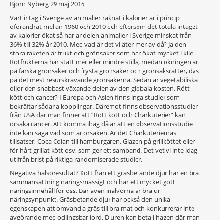
Björn Nyberg
29 maj 2016
Vårt intag i Sverige av animalier räknat i kalorier är i princip
oförändrat mellan 1960 och 2010 och eftersom det totala intaget
av kalorier ökat så har andelen animalier i Sverige minskat från
36% till 32% år 2010. Med vad är det vi äter mer av då? Ja den
stora raketen är frukt och grönsaker som har ökat mycket i kilo.
Rotfrukterna har stått mer eller mindre stilla, medan ökningen är
på färska grönsaker och frysta grönsaker och grönsaksrätter, dvs
på det mest resurskrävande grönsakerna. Sedan är vegetabiliska
oljor den snabbast växande delen av den globala kosten. Rött
kött och cancer? I Europa och Asien finns inga studier som
bekräftar sådana kopplingar. Däremot finns observationsstudier
från USA där man finner att ”Rött kött och Charkuterier” kan
orsaka cancer. Att komma ihåg då är att en observationsstudie
inte kan säga vad som är orsaken. Är det Charkuteriernas
tillsatser, Coca Colan till hamburgaren, Glazen på grillköttet eller
för hårt grillat kött osv, som ger ett samband. Det vet vi inte idag
utifrån brist på riktiga randomiserade studier.
Negativa hälsoresultat? Kött från ett gräsbetande djur har en bra
sammansättning näringsmässigt och har ett mycket gott
näringsinnehåll för oss. Där även inälvorna är bra ur
näringsynpunkt. Gräsbetande djur har också den unika
egenskapen att omvandla gräs till bra mat och konkurrerar inte
avgörande med odlingsbar jord. Djuren kan beta i hagen där man