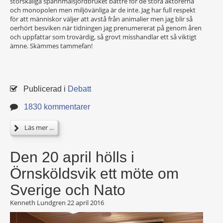
storskaliga spannmålsjordbruket bättre för de stora aktörerna
och monopolen men miljövänliga är de inte. Jag har full respekt
för att människor väljer att avstå från animalier men jag blir så
oerhört besviken när tidningen jag prenumererat på genom åren
och uppfattar som trovärdig, så grovt misshandlar ett så viktigt
ämne. Skämmes tammefan!
Publicerad i
Debatt
1830 kommentarer
Läs mer ...
Den 20 april hölls i
Örnsköldsvik ett möte om
Sverige och Nato
Kenneth Lundgren
22 april 2016