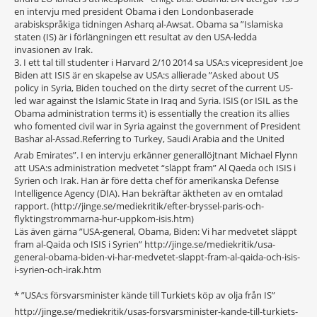
en intervju med president Obama i den Londonbaserade
arabiskspråkiga tidningen Asharq al-Awsat. Obama sa ”Islamiska
staten (IS) är i förlängningen ett resultat av den USA-ledda
invasionen av Irak.
3. I ett tal till studenter i Harvard 2/10 2014 sa USA:s vicepresident Joe
Biden att ISIS är en skapelse av USA:s allierade ”Asked about US
policy in Syria, Biden touched on the dirty secret of the current US-
led war against the Islamic State in Iraq and Syria. ISIS (or ISIL as the
Obama administration terms it) is essentially the creation its allies
who fomented civil war in Syria against the government of President
Bashar al-Assad.Referr
ing to Turkey, Saudi Arabia and the United
Arab Emirates”. I en intervju erkänner generallöjtnant Michael Flynn
att USA:s administration medvetet “släppt fram” Al Qaeda och ISIS i
Syrien och Irak. Han är före detta chef för amerikanska Defense
Intelligence Agency (DIA). Han bekräftar äktheten av en omtalad
rapport. (http://jinge.se/mediekritik/efter-bryssel-paris-och-
flyktingstrommarna-hur-uppkom-isis.htm)
Läs även gärna ”USA-general, Obama, Biden: Vi har medvetet släppt
fram al-Qaida och ISIS i Syrien” http://jinge.se/mediekritik/usa-
general-obama-biden-vi-har-medvetet-slappt-fram-al-qaida-och-isis-
i-syrien-och-irak.htm
* ”USA:s försvarsministe
r kände till Turkiets köp av olja från IS”
http://jinge.se/mediekritik/usas-forsvarsminister-kande-till-turkiets-