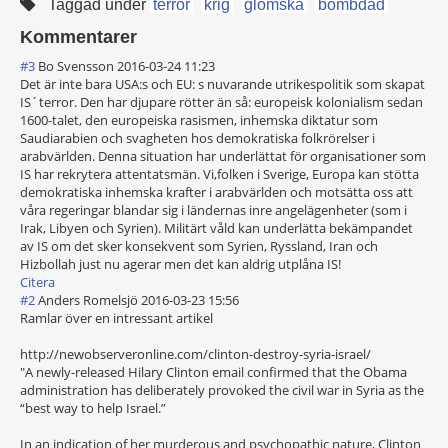
Taggad under
terror
krig
glömska
bombdåd
Kommentarer
#3
Bo Svensson
2016-03-24 11:23
Det är inte bara USA:s och EU: s nuvarande utrikespolitik som skapat
IS´terror. Den har djupare rötter än så: europeisk kolonialism sedan
1600-talet, den europeiska rasismen, inhemska diktatur som
Saudiarabien och svagheten hos demokratiska folkrörelser i
arabvärlden. Denna situation har underlättat för organisationer som
IS har rekrytera attentatsmän. Vi,folken i Sverige, Europa kan stötta
demokratiska inhemska krafter i arabvärlden och motsätta oss att
våra regeringar blandar sig i ländernas inre angelägenheter (som i
Irak, Libyen och Syrien). Militärt våld kan underlätta bekämpandet
av IS om det sker konsekvent som Syrien, Ryssland, Iran och
Hizbollah just nu agerar men det kan aldrig utplåna IS!
Citera
#2
Anders Romelsjö
2016-03-23 15:56
Ramlar över en intressant artikel
http://newobserveronline.com/clinton-destroy-syria-israel/
"A newly-released Hilary Clinton email confirmed that the Obama
administration has deliberately provoked the civil war in Syria as the
“best way to help Israel.”
In an indication of her murderous and psychopathic nature, Clinton