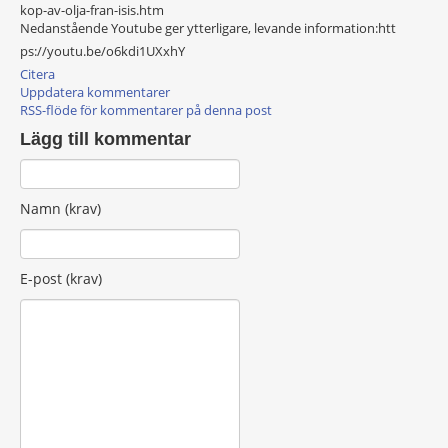
kop-av-olja-fran-isis.htm
Nedanstående Youtube ger ytterligare, levande information:htt
ps://youtu.be/o
6kdi1UXxhY
Citera
Uppdatera kommentarer
RSS-flöde för kommentarer på denna post
Lägg till kommentar
Namn (krav)
E-post (krav)