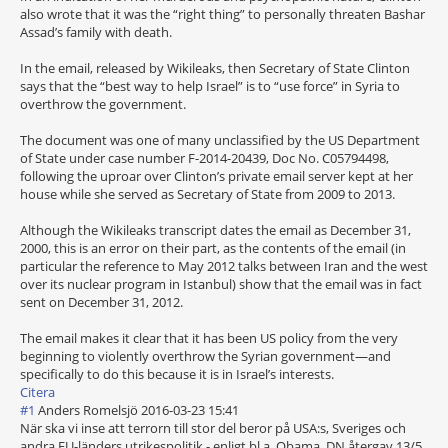
also wrote that it was the “right thing” to personally threaten Bashar
Assad’s family with death.
In the email, released by Wikileaks, then Secretary of State Clinton
says that the “best way to help Israel” is to “use force” in Syria to
overthrow the government.
The document was one of many unclassified by the US Department
of State under case number F-2014-20439, Doc No. C05794498,
following the uproar over Clinton’s private email server kept at her
house while she served as Secretary of State from 2009 to 2013.
Although the Wikileaks transcript dates the email as December 31,
2000, this is an error on their part, as the contents of the email (in
particular the reference to May 2012 talks between Iran and the west
over its nuclear program in Istanbul) show that the email was in fact
sent on December 31, 2012.
The email makes it clear that it has been US policy from the very
beginning to violently overthrow the Syrian government—and
specifically to do this because it is in Israel’s interests.
Citera
#1
Anders Romelsjö
2016-03-23 15:41
När ska vi inse att terrorn till stor del beror på USA:s, Sveriges och
andra EU-länders utrikespolitik - enligt bl.a. Obama. DN återgav 13/5