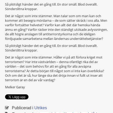
Så plötsligt händer det en gång till. En stor smäll. Blod överallt.
Sönderslitna kroppar.
Det är något som inte stämmer. Man talar som om man kan och
kommer att besegra mördarna – de som sätter skräck i oss alla. Men
varför fortsätter helvetet? Varför kan allt det där hemska hända
ännu en gång? Varför räcker inte den ständigt utökade avlyssningen,
de allt högre anslagen till antiterrorstyrkorna och de ideligen
fördjupade samarbetena mellan ländernas underrättelsetjänster?
Så plötsligt händer det en gång till. En stor smäll. Blod överallt.
Sönderslitna kroppar.
Det är något som inte stämmer. Håller vi på att förlora kriget mot
terrorismen? Har inte västvärlden – denna ofantligt rika del av
världen – det som behövs för att en gång för alla avväpna
terroristerna? Är detta början till något som vi inte kan överblicka?
Och om det är så, hur länge ska det dröja innan vi fullt ut inser att
terrorism är en del av vår vardag?
Melker Garay
Publicerad i
Utrikes