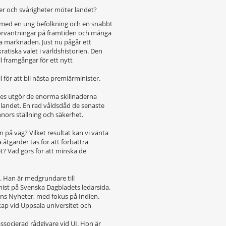
ter och svårigheter möter landet?
 med en ung befolkning och en snabbt
förväntningar på framtiden och många
a marknaden. Just nu pågår ett
atiska valet i världshistorien. Den
ll framgångar för ett nytt
ll för att bli nästa premiärminister.
ses utgör de enorma skillnaderna
i landet. En rad våldsdåd de senaste
nors ställning och säkerhet.
n på väg? Vilket resultat kan vi vänta
åtgärder tas för att förbättra
t? Vad görs för att minska de
. Han är medgrundare till
ist på Svenska Dagbladets ledarsida.
ns Nyheter, med fokus på Indien.
ap vid Uppsala universitet och
ssocierad rådgivare vid UI. Hon är