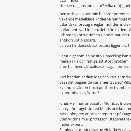
utan Indien.
Hur ser dagens Indien ut? Vilka möjlighe
Den indiska ekonomin har stor potential
växande medelklass. Indierna har höga 
utländska företag sneglar mot den indisk
parlamentsval i Indien, det största demokr
utbredda korruptionen i landet har lett ti
antikorruptionsparti,
och en hinduistisk nationalist ligger bra ti
Samtidigt som en positiv utveckling kan 
mellan rika och fattiga ett stort problem 
åren har även aktualiserat frågan om kvin
Vad händer i Indien idag och vart är Indie
oss i det pågående parlamentsvalet? Vilka 
kvinnors säkerhet och position i samhälle
ekonomiska klyftorna?
Jonas Hellman är bosatt i Mumbai, Indien
analysföretaget United Minds och kolumn
Mia Holmgren är utrikesreporter på Dage
Sten Widmalm är professor i statsvetensk
Indienexpert.
Seminariet modereras av Victoria Veres, a