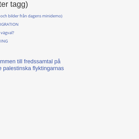
ter tagg)
o och bilder från dagens minidemo)
MIGRATION
 vägval?
NING
mmen till fredssamtal på
 palestinska flyktingarnas