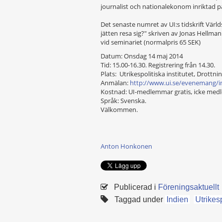
journalist och nationalekonom inriktad 
Det senaste numret av UI:s tidskrift Värld
jätten resa sig?" skriven av Jonas Hellman 
vid seminariet (normalpris 65 SEK)
Datum: Onsdag 14 maj 2014
Tid: 15.00-16.30. Registrering från 14.30.
Plats: Utrikespolitiska institutet, Drottni
Anmälan:
http://www.ui.se/evenemang/i
Kostnad: UI-medlemmar gratis, icke medl
Språk: Svenska.
Välkommen.
Anton Honkonen
Publicerad i
Föreningsaktuellt
Taggad under
Indien
Utrikesp