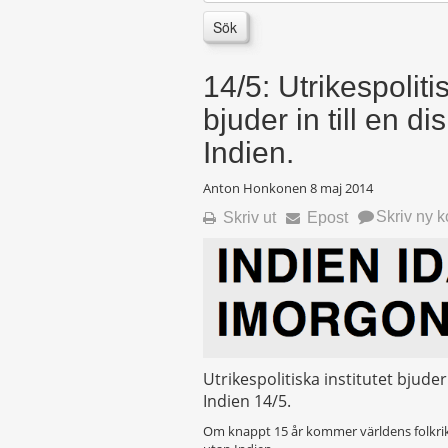
Sök
14/5: Utrikespolitis
bjuder in till en d
Indien.
Anton Honkonen
8 maj 2014
Skriv ny 
Skriv ut
Epost
Utrikespolitiska institutet bjuder
Indien 14/5.
Om knappt 15 år kommer världens folkrika