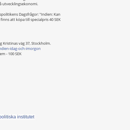
på utvecklingsekonomi.
spolitikens Dagsfrågor: "Indien: Kan
finns att köpa till specialpris 40 SEK
ng Kristinas väg 37, Stockholm.
ndien-idag-och-imorgon
em - 100 SEK
olitiska institutet