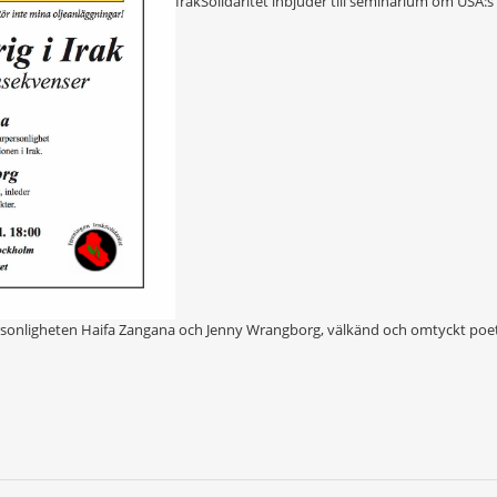
IrakSolidaritet inbjuder till seminarium om USA:s
personligheten Haifa Zangana och Jenny Wrangborg, välkänd och omtyckt poet